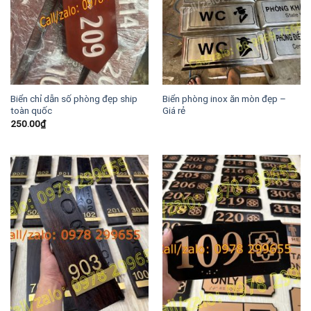
Biển chỉ dẫn số phòng đẹp ship
Biển phòng inox ăn mòn đẹp –
toàn quốc
Giá rẻ
250.00
₫