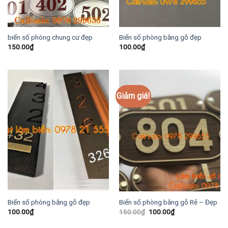
biển số phòng chung cư đẹp
Biển số phòng bằng gỗ đẹp
150.00
₫
100.00
₫
Giảm giá!
Biển số phòng bằng gỗ đẹp
Biển số phòng bằng gỗ Rẻ – Đẹp
Giá
Giá
100.00
₫
150.00
₫
100.00
₫
gốc
hiện
là:
tại