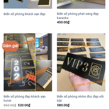
Biển số phòng phát sáng đẹp
Biển số phòng khách sạn đẹp
karaoke
450.00
₫
Giảm giá!
Biển số phòng đẹp khách sạn
Biển số phòng nhôm đúc đẹp nổi
hotel
bật
Giá
Giá
860.00
₫
520.00
₫
580.00
₫
gốc
hiện