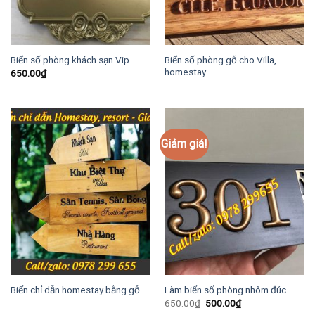
Biển số phòng gỗ cho Villa,
Biển số phòng khách sạn Vip
homestay
650.00
₫
Giảm giá!
Biển chỉ dẫn homestay bằng gỗ
Làm biển số phòng nhôm đúc
Giá
Giá
650.00
₫
500.00
₫
gốc
hiện