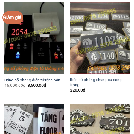
Giảm giá!
Biển số phòng chung cư sang
Bảng số phòng điện tử rảnh bận
trọng
Giá
Giá
16,000.00
₫
8,500.00
₫
gốc
hiện
220.00
₫
là:
tại
16,000.00₫.
là:
8,500.00₫.