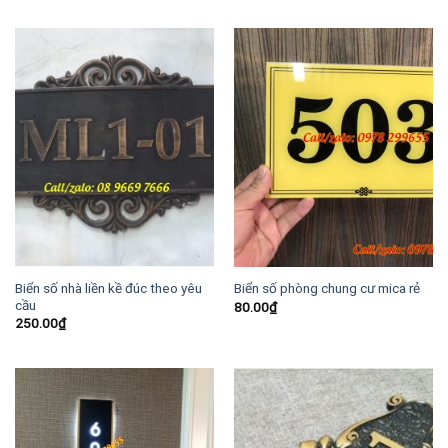
là:
tại
650.00₫.
là:
500.00₫.
Biển số nhà liền kề đúc theo yêu
Biển số phòng chung cư mica rẻ
cầu
80.00
₫
250.00
₫