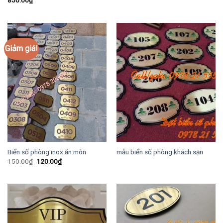
850.00
₫
Giảm giá!
Biển số phòng inox ăn mòn
mẫu biển số phòng khách sạn
Giá
Giá
150.00
₫
120.00
₫
gốc
hiện
là:
tại
150.00₫.
là:
120.00₫.