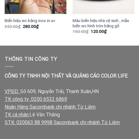
Mâu biển hiệu nhà vệ sinh , mẫu
Biển hiệu wc bằng inox in uv
biển wc hình tròn bằng gỗ
Giá
Giá
350.00
₫
280.00
₫
gốc
hiện
Giá
Giá
150.00
₫
120.00
₫
là:
tại
gốc
hiện
350.00₫.
là:
là:
tại
280.00₫.
150.00₫.
là:
120.00₫.
THÔNG TIN CÔNG TY
CÔNG TY TNHH NỘI THẤT VÀ QUẢNG CÁO COLOR LIFE
VPĐD:
Số 609, Nguyễn Trãi, Thanh Xuân,HN
TK công ty: 0200 6532 6869
Ngân Hàng Sacombank chi nhánh Từ Liêm
TK cá nhân:
Lê Văn Thắng
STK: 020063 88 9998 Sacombank chi nhánh Từ Liêm