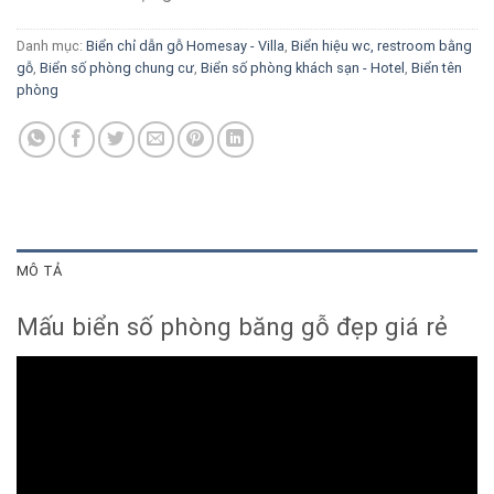
Danh mục:
Biển chỉ dẫn gỗ Homesay - Villa
,
Biển hiệu wc, restroom bằng
gỗ
,
Biển số phòng chung cư
,
Biển số phòng khách sạn - Hotel
,
Biển tên
phòng
MÔ TẢ
Mấu biển số phòng băng gỗ đẹp giá rẻ