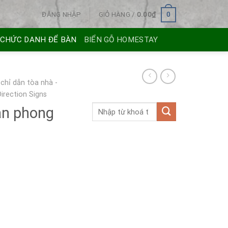
ĐĂNG NHẬP
GIỎ HÀNG /
0.00
₫
0
 CHỨC DANH ĐỂ BÀN
BIỂN GỖ HOMESTAY
 chỉ dẫn tòa nhà -
Direction Signs
bàn phong
iá
iện
i
:
50.00₫.