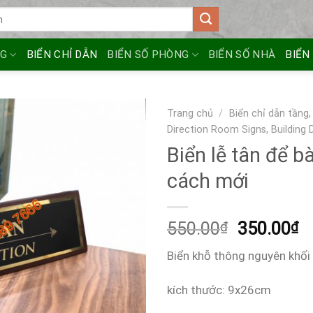
NG
BIỂN CHỈ DẪN
BIỂN SỐ PHÒNG
BIỂN SỐ NHÀ
BIỂN
Trang chủ
/
Biển chỉ dẫn tầng,
Direction Room Signs, Building 
Biển lễ tân để 
cách mới
Giá
G
550.00
350.00
₫
₫
gốc
h
Biển khỗ thông nguyên khối
là:
tạ
550.00₫.
là
kích thước: 9x26cm
3