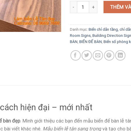
Biển lễ tân để bàn phong cách 
THÊM VÀ
Danh mục:
Biển chỉ dẫn tầng, chỉ dẫ
Room Signs, Building Direction Sig
BÀN
,
BIỂN ĐỂ BÀN
,
Biển số phòng k
cách hiện đại – mới nhất
ể bàn đẹp
. Mình giới thiệu các bạn đến mẫu biển để bàn lễ t
c bài viết khác nhé.
Mẫu biển lễ tân sang trọng
và tạo cho bà