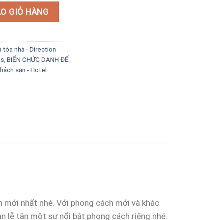
mới số lượng
O GIỎ HÀNG
n tòa nhà - Direction
ns
,
BIỂN CHỨC DANH ĐỂ
hách sạn - Hotel
ân mới nhất nhé. Với phong cách mới và khác
n lễ tân một sự nổi bật phong cách riêng nhé.