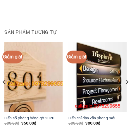
SẢN PHẨM TƯƠNG TỰ
Giảm giá!
Giảm giá!
Biển số phòng bằng gỗ 2020
Biển chỉ dẫn văn phòng mới
Giá
Giá
Giá
Giá
500.00
₫
350.00
₫
500.00
₫
300.00
₫
gốc
hiện
gốc
hiện
là:
tại
là:
tại