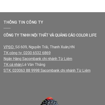
500.00₫.
là:
500.00₫.
là:
350.00₫.
300.00₫.
THÔNG TIN CÔNG TY
CÔNG TY TNHH NỘI THẤT VÀ QUẢNG CÁO COLOR LIFE
VPĐD:
Số 609, Nguyễn Trãi, Thanh Xuân,HN
TK công ty: 0200 6532 6869
Ngân Hàng Sacombank chi nhánh Từ Liêm
TK cá nhân:
Lê Văn Thắng
STK: 020063 88 9998 Sacombank chi nhánh Từ Liêm