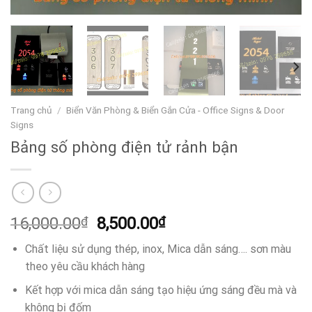
Trang chủ
/
Biển Văn Phòng & Biển Gắn Cửa - Office Signs & Door
Signs
Bảng số phòng điện tử rảnh bận
Giá
Giá
16,000.00
₫
8,500.00
₫
gốc
hiện
Chất liệu sử dụng thép, inox, Mica dẫn sáng…. sơn màu
là:
tại
theo yêu cầu khách hàng
16,000.00₫.
là:
8,500.00₫.
Kết hợp với mica dẫn sáng tạo hiệu ứng sáng đều mà và
không bị đốm