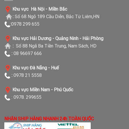
Khu vực Hà Nội - Miền Bắc
:
Số 68 Ngõ 189 Cầu Diễn, Bắc Từ Liêm,HN
:
0978 299 655
Khu vực Hải Dương - Quảng Ninh - Hải Phòng
:
Số 88 Ngã Ba Tiền Trung, Nam Sách, HD
:
08 96697 666
Khu vực Đà Nẵng - Huế
:
0978 21 5558
Khu vực Miền Nam - Phú Quốc
: 0978. 299655
NHẬN SHIP HÀNG NHANH 24h TOÀN QUỐC