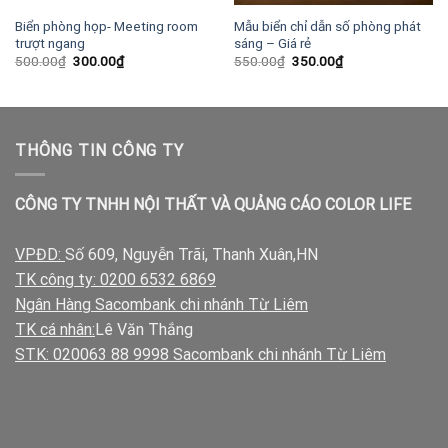
Biển phòng họp- Meeting room
Mẫu biển chỉ dẫn số phòng phát
trượt ngang
sáng – Giá rẻ
Giá
Giá
Giá
Giá
500.00
₫
300.00
₫
550.00
₫
350.00
₫
gốc
hiện
gốc
hiện
là:
tại
là:
tại
500.00₫.
là:
550.00₫.
là:
300.00₫.
350.00₫.
THÔNG TIN CÔNG TY
CÔNG TY TNHH NỘI THẤT VÀ QUẢNG CÁO COLOR LIFE
VPĐD:
Số 609, Nguyễn Trãi, Thanh Xuân,HN
TK công ty: 0200 6532 6869
Ngân Hàng Sacombank chi nhánh Từ Liêm
TK cá nhân:
Lê Văn Thắng
STK: 020063 88 9998 Sacombank chi nhánh Từ Liêm