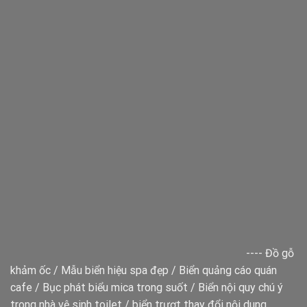
----
Đồ gỗ
khảm ốc
/
Mẫu biển hiệu spa đẹp
/
Biển quảng cáo quán
cafe
/
Bục phát biểu mica trong suốt
/
Biển nội quy chú ý
trong nhà vệ sinh toilet
/
biển trượt thay đổi nội dung