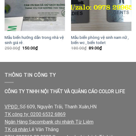
Mẫu biển hướng dẫn trong nhà vệ
Mẫu biển phòng vệ sinh nam nữ ,
sinh giá rẻ .
biển wc , biển toilet
Giá
Giá
Giá
Giá
250.00
₫
150.00
₫
180.00
₫
89.00
₫
gốc
hiện
gốc
hiện
là:
tại
là:
tại
250.00₫.
là:
180.00₫.
là:
150.00₫.
89.00₫.
THÔNG TIN CÔNG TY
CÔNG TY TNHH NỘI THẤT VÀ QUẢNG CÁO COLOR LIFE
VPĐD:
Số 609, Nguyễn Trãi, Thanh Xuân,HN
TK công ty: 0200 6532 6869
Ngân Hàng Sacombank chi nhánh Từ Liêm
TK cá nhân:
Lê Văn Thắng