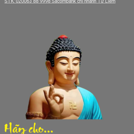
STK: 020063 88 9998 Sacombank chi nhánh Từ Liêm