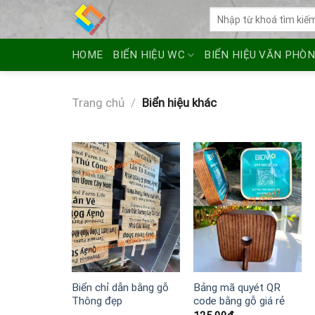
Skip
Tìm
to
kiếm:
content
HOME
BIỂN HIỆU WC
BIỂN HIỆU VĂN PHÒ
Trang chủ
/
Biển hiệu khác
Biển chỉ dẫn bằng gỗ
Bảng mã quyét QR
Thông đẹp
code bằng gỗ giá rẻ