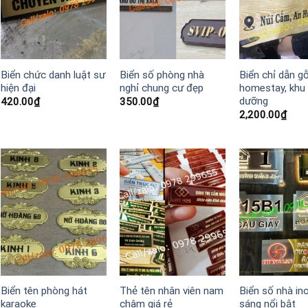
Biển chức danh luật sư
Biển số phòng nhà
Biển chỉ dẫn g
hiện đại
nghỉ chung cư đẹp
homestay, khu 
dưỡng
420.00
₫
350.00
₫
2,200.00
₫
Biển tên phòng hát
Thẻ tên nhân viên nam
Biển số nhà in
karaoke
châm giá rẻ
sáng nổi bật