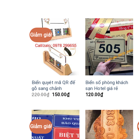
Giảm giá!
Biển quyét mã QR đế
Biển số phòng khách
gỗ sang chảnh
sạn Hotel giá rẻ
Giá
Giá
220.00
₫
150.00
₫
120.00
₫
gốc
hiện
là:
tại
220.00₫.
là:
150.00₫.
Giảm giá!