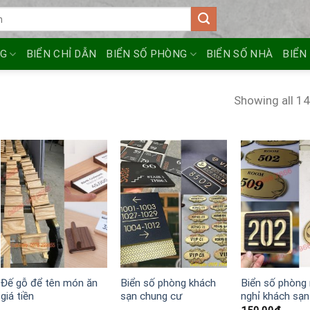
NG
BIỂN CHỈ DẪN
BIỂN SỐ PHÒNG
BIỂN SỐ NHÀ
BIỂN
Showing all 14
Đế gỗ để tên món ăn
Biển số phòng khách
Biển số phòng
giá tiền
sạn chung cư
nghỉ khách sạn