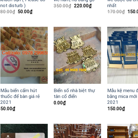
not disturb )
nhất
Giá
Giá
350.00
₫
220.00
₫
gốc
hiện
Giá
Giá
Giá
80.00
₫
50.00
₫
170.00
₫
150.
là:
tại
gốc
hiện
gốc
350.00₫.
là:
là:
tại
là:
₫.
220.00₫.
80.00₫.
là:
170.
50.00₫.
Mẫu biển cấm hút
Biển số nhà biệt thự
Mẫu kệ menu đ
thuốc để bàn giá rẻ
tân cổ điển
bằng mica mới
2021
2021
0.00
₫
50.00
₫
150.00
₫
₫.