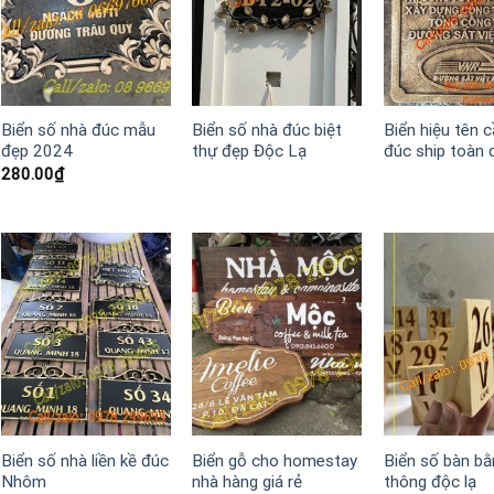
Biển số nhà đúc mẫu
Biển số nhà đúc biệt
Biển hiệu tên 
đẹp 2024
thự đẹp Độc Lạ
đúc ship toàn 
280.00
₫
Biển số nhà liền kề đúc
Biển gỗ cho homestay
Biển số bàn bằ
Nhôm
nhà hàng giá rẻ
thông độc lạ