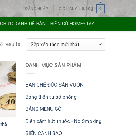
ĐĂNG NHẬP
GIỎ HÀNG /
0.00
₫
0
 CHỨC DANH ĐỂ BÀN
BIỂN GỖ HOMESTAY
8 results
DANH MỤC SẢN PHẨM
BÀN GHẾ ĐÚC SÂN VƯỜN
Bảng điện tử số phòng
BẢNG MENU GỖ
Biển cấm hút thuốc - No Smoking
 nhà
BIỂN CÁNH BÁO