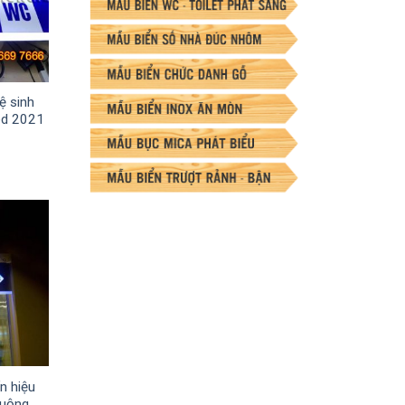
ệ sinh
ed 2021
n hiệu
huộng