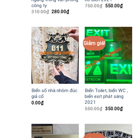
công ty
Giá
Giá
750.00
₫
550.00
₫
gốc
hiện
Giá
Giá
310.00
₫
280.00
₫
là:
tại
gốc
hiện
750.00₫.
là:
là:
tại
550.00
310.00₫.
là:
280.00₫.
Giảm giá!
Biển số nhà nhôm đúc
Biển Toilet, biển WC ,
giả cổ
biển exit phát sáng
2021
0.00
₫
Giá
Giá
550.00
₫
350.00
₫
gốc
hiện
là:
tại
550.00₫.
là:
350.00