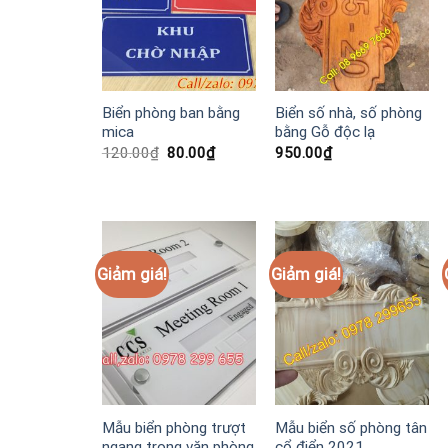
Biển phòng ban bằng
Biển số nhà, số phòng
mica
bằng Gỗ độc lạ
Giá
Giá
120.00
₫
80.00
₫
950.00
₫
gốc
hiện
là:
tại
120.00₫.
là:
80.00₫.
Giảm giá!
Giảm giá!
Mẫu biển phòng trượt
Mẫu biển số phòng tân
ngang trong văn phòng
cổ điển 2021