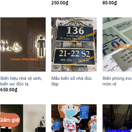
250.00
₫
80.00
₫
Biển hiệu nhà vệ sinh,
Mẫu biển số nhà đúc
Biển phòng ino
biển wc độc lạ.
đẹp
mòn rẻ
650.00
₫
Giảm giá!