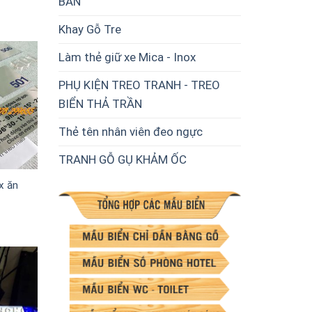
BÀN
Khay Gỗ Tre
Làm thẻ giữ xe Mica - Inox
PHỤ KIỆN TREO TRANH - TREO
BIỂN THẢ TRẦN
Thẻ tên nhân viên đeo ngực
TRANH GỖ GỤ KHẢM ỐC
x ăn