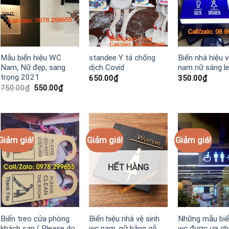
Mẫu biển hiệu WC
standee Y tá chống
Biển nhà hiệu v
Nam, Nữ đẹp, sang
dịch Covid
nam nữ sáng l
trọng 2021
650.00
₫
350.00
₫
Giá
Giá
750.00
₫
550.00
₫
gốc
hiện
là:
tại
750.00₫.
là:
550.00₫.
Giảm giá!
Giảm giá!
Giảm giá!
HẾT HÀNG
Biển treo cửa phòng
Biển hiệu nhà vệ sinh
Những mẫu biể
khách sạn ( Please do
wc nam, nữ bằng gỗ
wc được ưa c