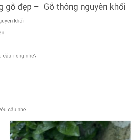
ng gỗ đẹp – Gỗ thông nguyên khối
guyên khối
àn.
u cầu riêng nhé\
yêu cầu nhé.