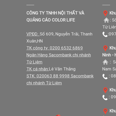
CÔNG TY TNHH NỘI THẤT VÀ
Khu
QUẢNG CÁO COLOR LIFE
:
Số
Từ Liê
VPĐD:
Số 609, Nguyễn Trãi, Thanh
:
097
Xuân,HN
TK công ty: 0200 6532 6869
Khu
Ngân Hàng Sacombank chi nhánh
Ninh -
Từ Liêm
:
S
TK cá nhân:
Lê Văn Thắng
Nam Sá
STK: 020063 88 9998 Sacombank
:
08
chi nhánh Từ Liêm
Khu
:
09
Khu