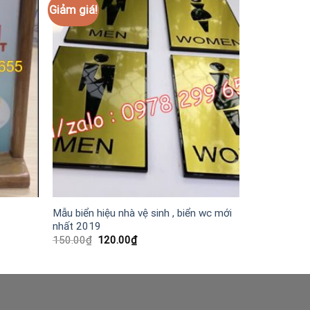
Giảm giá!
Mẫu biển hiệu nhà vệ sinh , biển wc mới
nhất 2019
Giá
Giá
150.00
₫
120.00
₫
gốc
hiện
là:
tại
150.00₫.
là:
120.00₫.