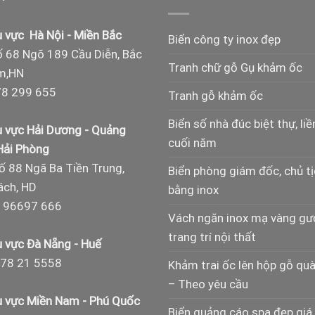
 vực Hà Nội - Miền Bắc
Biển công ty inox đẹp
 68 Ngõ 189 Cầu Diễn, Bắc
Tranh chữ gỗ Gụ khảm ốc
m,HN
8 299 655
Tranh gỗ khảm ốc
Biển số nhà đúc biệt thự, liề
 vực Hải Dương - Quảng
cuối năm
 Hải Phòng
ố 88 Ngã Ba Tiền Trung,
Biển phòng giám đốc, chủ t
ch, HD
bằng inox
 96697 666
Vách ngăn inox mạ vàng g
trang trí nội thất
 vực Đà Nẵng - Huế
78 21 5558
Khảm trai ốc lên hộp gỗ qu
– Theo yêu cầu
 vực Miền Nam - Phú Quốc
Biển quảng cáo spa đẹp giá 