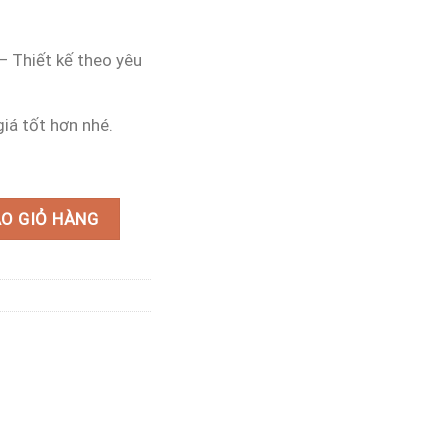
– Thiết kế theo yêu
iá tốt hơn nhé.
lạ số lượng
O GIỎ HÀNG