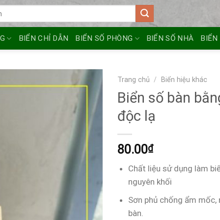
NG
BIỂN CHỈ DẪN
BIỂN SỐ PHÒNG
BIỂN SỐ NHÀ
BIỂN
Trang chủ
/
Biển hiệu khác
Biển số bàn bằn
độc lạ
80.00
₫
Chất liệu sử dụng làm b
nguyên khối
Sơn phủ chống ẩm mốc, n
bàn.