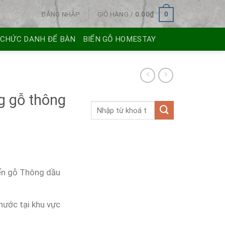
ĐĂNG NHẬP
GIỎ HÀNG /
0.00
₫
0
 CHỨC DANH ĐỂ BÀN
BIỂN GỖ HOMESTAY
g gỗ thông
iển gỗ Thông dầu
ước tại khu vực