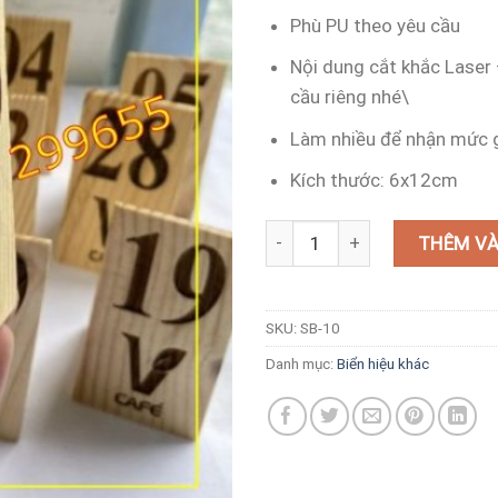
Phù PU theo yêu cầu
Nội dung cắt khắc Laser 
cầu riêng nhé\
Làm nhiều để nhận mức g
Kích thước: 6x12cm
Biển số bàn bằng gỗ thông độc 
THÊM VÀ
SKU:
SB-10
Danh mục:
Biển hiệu khác