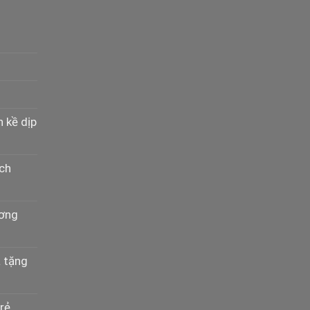
n kề dịp
ịch
ương
à tặng
rẻ