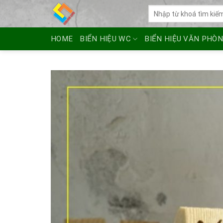
Skip
Tìm
to
kiếm:
content
HOME
BIỂN HIỆU WC
BIỂN HIỆU VĂN PHÒ