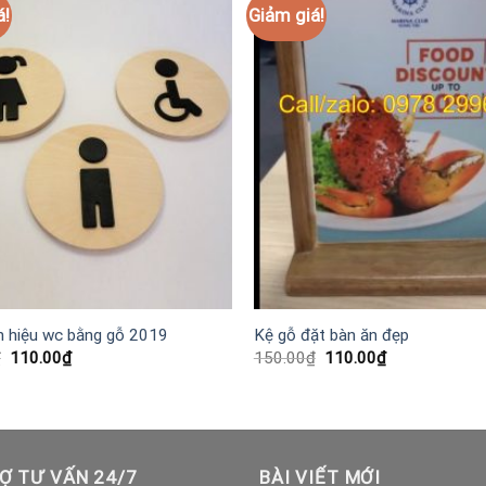
á!
Giảm giá!
n hiệu wc bằng gỗ 2019
Kệ gỗ đặt bàn ăn đẹp
Giá
Giá
Giá
Giá
₫
110.00
₫
150.00
₫
110.00
₫
gốc
hiện
gốc
hiện
là:
tại
là:
tại
150.00₫.
là:
150.00₫.
là:
110.00₫.
110.00₫.
Ợ TƯ VẤN 24/7
BÀI VIẾT MỚI