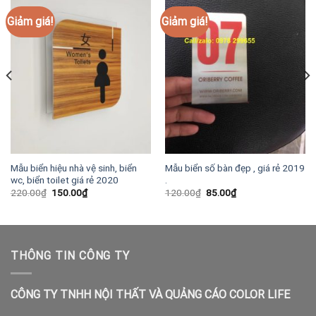
Giảm giá!
Giảm giá!
Mẫu biển hiệu nhà vệ sinh, biển
Mẫu biển số bàn đẹp , giá rẻ 2019
wc, biển toilet giá rẻ 2020
.
Giá
Giá
Giá
Giá
220.00
₫
150.00
₫
120.00
₫
85.00
₫
gốc
hiện
gốc
hiện
là:
tại
là:
tại
220.00₫.
là:
120.00₫.
là:
150.00₫.
85.00₫.
THÔNG TIN CÔNG TY
CÔNG TY TNHH NỘI THẤT VÀ QUẢNG CÁO COLOR LIFE