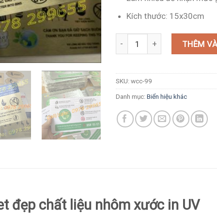
Kích thước: 15x30cm
Biển nội quy trong nhà vệ sinh 
THÊM VÀ
SKU:
wcc-99
Danh mục:
Biển hiệu khác
let đẹp chất liệu nhôm xước in UV