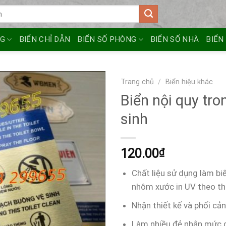
NG
BIỂN CHỈ DẪN
BIỂN SỐ PHÒNG
BIỂN SỐ NHÀ
BIỂN
Trang chủ
/
Biển hiệu khác
Biển nội quy tro
sinh
120.00
₫
Chất liệu sử dụng làm biể
nhôm xước in UV theo th
Nhận thiết kế và phối cả
Làm nhiều đẻ nhận mức g