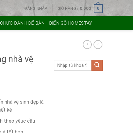
ĐĂNG NHẬP
GIỎ HÀNG /
0.00
₫
0
 CHỨC DANH ĐỂ BÀN
BIỂN GỖ HOMESTAY
ng nhà vệ
n nhà vệ sinh đẹp là
iết ké
nh theo yêuc cầu
iá tốt hơn