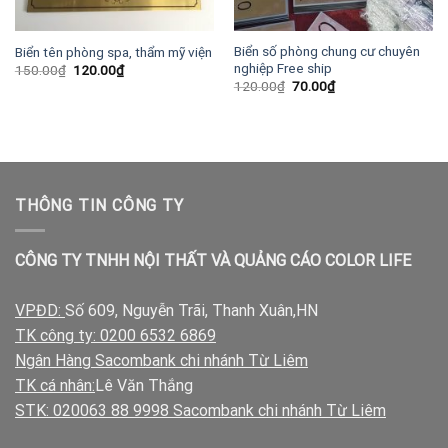
Biển số phòng chung cư chuyên
Biển tên phòng spa, thẩm mỹ viện
nghiệp Free ship
Giá
Giá
150.00
₫
120.00
₫
gốc
hiện
Giá
Giá
120.00
₫
70.00
₫
là:
tại
gốc
hiện
150.00₫.
là:
là:
tại
120.00₫.
120.00₫.
là:
70.00₫.
THÔNG TIN CÔNG TY
CÔNG TY TNHH NỘI THẤT VÀ QUẢNG CÁO COLOR LIFE
VPĐD:
Số 609, Nguyễn Trãi, Thanh Xuân,HN
TK công ty: 0200 6532 6869
Ngân Hàng Sacombank chi nhánh Từ Liêm
TK cá nhân:
Lê Văn Thắng
STK: 020063 88 9998 Sacombank chi nhánh Từ Liêm