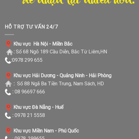
HỖ TRỢ TƯ VẤN 24/7
Khu vực Hà Nội - Miền Bắc
:
Số 68 Ngõ 189 Cầu Diễn, Bắc Từ Liêm,HN
:
0978 299 655
Khu vực Hải Dương - Quảng Ninh - Hải Phòng
:
Số 88 Ngã Ba Tiền Trung, Nam Sách, HD
:
08 96697 666
Khu vực Đà Nẵng - Huế
:
0978 21 5558
Khu vực Miền Nam - Phú Quốc
: 0978. 299655