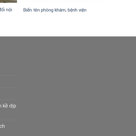
ổi nội
Biển tên phòng khám, bệnh viện
n kề dịp
ịch