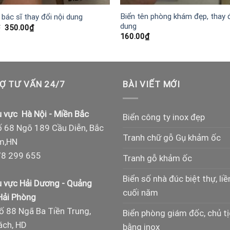
Biển tên phòng khám đẹp, thay đ
 bác sĩ thay đổi nội dung
dung
Giá
Giá
₫
350.00
₫
gốc
hiện
160.00
₫
là:
tại
550.00₫.
là:
350.00₫.
Ợ TƯ VẤN 24/7
BÀI VIẾT MỚI
 vực Hà Nội - Miền Bắc
Biển công ty inox đẹp
 68 Ngõ 189 Cầu Diễn, Bắc
Tranh chữ gỗ Gụ khảm ốc
m,HN
8 299 655
Tranh gỗ khảm ốc
Biển số nhà đúc biệt thự, liề
 vực Hải Dương - Quảng
cuối năm
 Hải Phòng
ố 88 Ngã Ba Tiền Trung,
Biển phòng giám đốc, chủ t
ch, HD
bằng inox