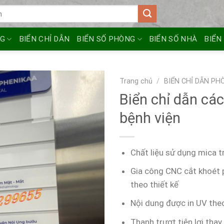
NG
BIỂN CHỈ DẪN
BIỂN SỐ PHÒNG
BIỂN SỐ NHÀ
BIỂN
Trang chủ
/
BIỂN CHỈ DẪN P
Biển chỉ dẫn các
bệnh viện
Chất liệu sử dụng mica t
Gia công CNC cắt khoét 
theo thiết kế
Nội dung được in UV the
Thanh trượt tiện lợi thay