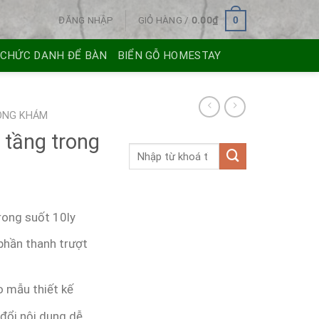
ĐĂNG NHẬP
GIỎ HÀNG /
0.00
₫
0
 CHỨC DANH ĐỂ BÀN
BIỂN GỖ HOMESTAY
HÒNG KHÁM
 tầng trong
rong suốt 10ly
phần thanh trượt
o mẫu thiết kế
 đổi nội dung dễ