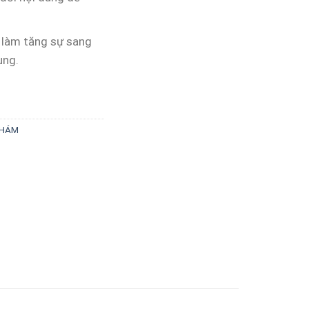
 làm tăng sự sang
ung.
KHÁM