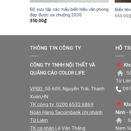
Bộ sưu tập các mẫu biển hiệu văn phòng
020
Biển tên
đẹp được ưa chuộng 2020
550.00
350.00
₫
THÔNG TIN CÔNG TY
HỖ TR
CÔNG TY TNHH NỘI THẤT VÀ
Khu
QUẢNG CÁO COLOR LIFE
:
Số
Từ Liê
VPĐD:
Số 609, Nguyễn Trãi, Thanh
:
097
Xuân,HN
TK công ty: 0200 6532 6869
Khu
Ngân Hàng Sacombank chi nhánh
Ninh -
Từ Liêm
:
S
TK cá nhân:
Lê Văn Thắng
Nam Sá