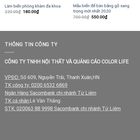
Mẫu biển để bàn bằng gỗ sang
Làm biển phòng khám đa khoa
trọng mới nhất 2020
Giá
Giá
220.00
₫
180.00
₫
gốc
hiện
Giá
Giá
700.00
₫
550.00
₫
là:
tại
gốc
hiện
220.00₫.
là:
là:
tại
180.00₫.
700.00₫.
là:
550.00₫.
THÔNG TIN CÔNG TY
CÔNG TY TNHH NỘI THẤT VÀ QUẢNG CÁO COLOR LIFE
VPĐD:
Số 609, Nguyễn Trãi, Thanh Xuân,HN
TK công ty: 0200 6532 6869
Ngân Hàng Sacombank chi nhánh Từ Liêm
TK cá nhân:
Lê Văn Thắng
STK: 020063 88 9998 Sacombank chi nhánh Từ Liêm