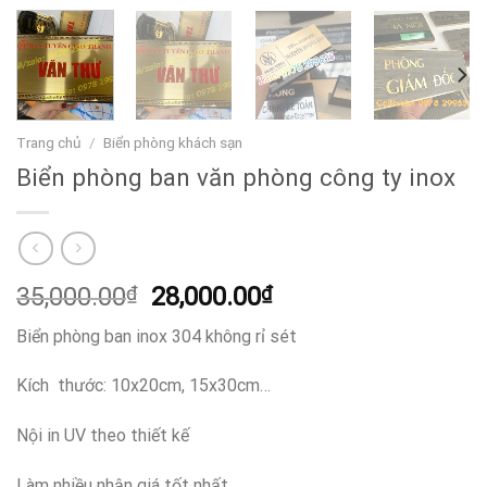
Trang chủ
/
Biển phòng khách sạn
Biển phòng ban văn phòng công ty inox
Giá
Giá
35,000.00
₫
28,000.00
₫
gốc
hiện
Biển phòng ban inox 304 không rỉ sét
là:
tại
35,000.00₫.
là:
Kích thước: 10x20cm, 15x30cm…
28,000.00₫.
Nội in UV theo thiết kế
Làm nhiều nhận giá tốt nhất