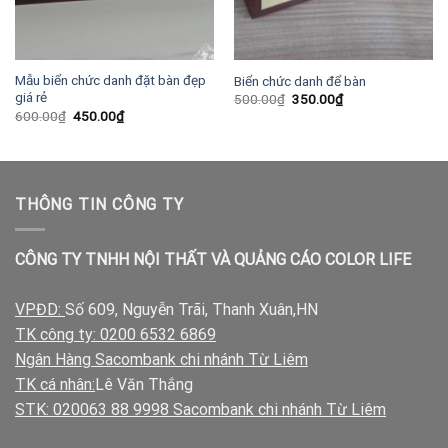
Mẫu biển chức danh đặt bàn đẹp
Biển chức danh để bàn
giá rẻ
Giá
Giá
500.00
₫
350.00
₫
gốc
hiện
Giá
Giá
600.00
₫
450.00
₫
là:
tại
gốc
hiện
500.00₫.
là:
là:
tại
350.00₫.
600.00₫.
là:
450.00₫.
THÔNG TIN CÔNG TY
CÔNG TY TNHH NỘI THẤT VÀ QUẢNG CÁO COLOR LIFE
VPĐD:
Số 609, Nguyễn Trãi, Thanh Xuân,HN
TK công ty: 0200 6532 6869
Ngân Hàng Sacombank chi nhánh Từ Liêm
TK cá nhân:
Lê Văn Thắng
STK: 020063 88 9998 Sacombank chi nhánh Từ Liêm