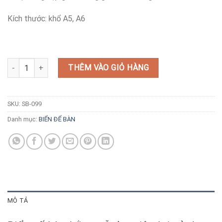
Kích thước: khổ A5, A6
Biển số bàn bằng gỗ đẹp nổi bật số lượng
THÊM VÀO GIỎ HÀNG
SKU:
SB-099
Danh mục:
BIỂN ĐỂ BÀN
MÔ TẢ