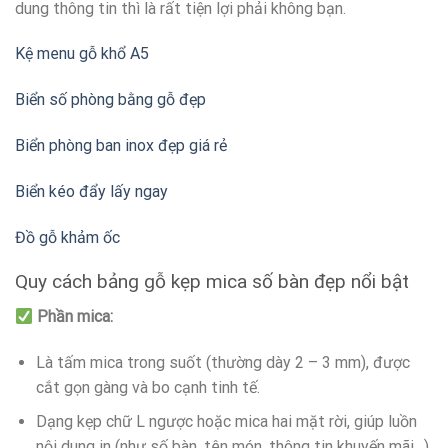
dung thông tin thì là rất tiện lợi phải không bạn.
Kệ menu gỗ khổ A5
Biển số phòng bằng gỗ đẹp
Biển phòng ban inox đẹp giá rẻ
Biển kéo đẩy lấy ngay
Đồ gỗ khảm ốc
Quy cách bảng gỗ kẹp mica số bàn đẹp nổi bật
Phần mica:
Là tấm mica trong suốt (thường dày 2 – 3 mm), được
cắt gọn gàng và bo cạnh tinh tế.
Dạng kẹp chữ L ngược hoặc mica hai mặt rời, giúp luồn
nội dung in (như số bàn, tên món, thông tin khuyến mãi…)