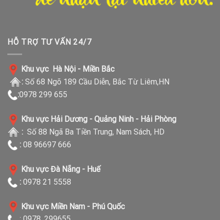
HỖ TRỢ TƯ VẤN 24/7
Khu vực Hà Nội - Miền Bắc
:
Số 68 Ngõ 189 Cầu Diễn, Bắc Từ Liêm,HN
:
0978 299 655
Khu vực Hải Dương - Quảng Ninh - Hải Phòng
:
Số 88 Ngã Ba Tiền Trung, Nam Sách, HD
:
08 96697 666
Khu vực Đà Nẵng - Huế
:
0978 21 5558
Khu vực Miền Nam - Phú Quốc
: 0978. 299655