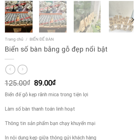
Trang chủ
/
BIỂN ĐỂ BÀN
Biển số bàn bằng gỗ đẹp nổi bật
Giá
Giá
125.00
₫
89.00
₫
gốc
hiện
Biển đế gỗ kẹp rãnh mica trong tiện lợi
là:
tại
125.00₫.
là:
Làm số bàn thanh toán linh hoạt
89.00₫.
Thông tin sản phẩm bạn chạy khuyến mại
In nội dung kẹp giữa thông gửi khách hàng