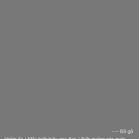
----
Đồ gỗ