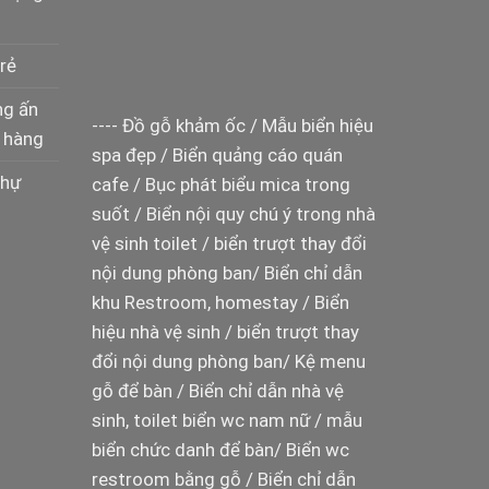
rẻ
ng ấn
----
Đồ gỗ khảm ốc
/
Mẫu biển hiệu
 hàng
spa đẹp
/
Biển quảng cáo quán
thự
cafe
/
Bục phát biểu mica trong
suốt
/
Biển nội quy chú ý trong nhà
vệ sinh toilet
/
biển trượt thay đổi
nội dung phòng ban
/
Biển chỉ dẫn
khu Restroom, homestay
/
Biển
hiệu nhà vệ sinh
/
biển trượt thay
đổi nội dung phòng ban
/
Kệ menu
gỗ để bàn
/
Biển chỉ dẫn nhà vệ
sinh, toilet
biển wc nam nữ
/
mẫu
biển chức danh để bàn
/
Biển wc
restroom bằng gỗ
/
Biển chỉ dẫn