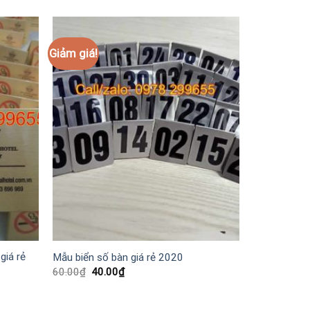
Giảm giá!
giá rẻ
Mẫu biển số bàn giá rẻ 2020
Giá
Giá
60.00
₫
40.00
₫
gốc
hiện
là:
tại
60.00₫.
là: