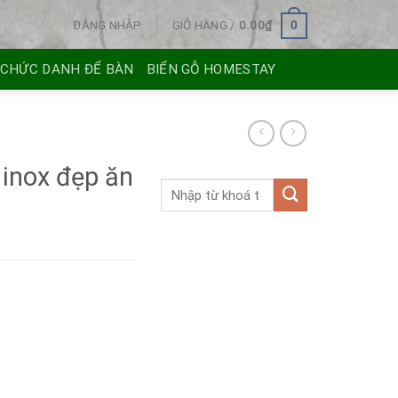
ĐĂNG NHẬP
GIỎ HÀNG /
0.00
₫
0
 CHỨC DANH ĐỂ BÀN
BIỂN GỖ HOMESTAY
 inox đẹp ăn