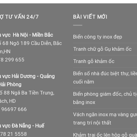
Ợ TƯ VẤN 24/7
BÀI VIẾT MỚI
 vực Hà Nội - Miền Bắc
Biển công ty inox đẹp
 68 Ngõ 189 Cầu Diễn, Bắc
Tranh chữ gỗ Gụ khảm ốc
m,HN
8 299 655
Tranh gỗ khảm ốc
Biển số nhà đúc biệt thự, liề
 vực Hải Dương - Quảng
cuối năm
 Hải Phòng
ố 88 Ngã Ba Tiền Trung,
Biển phòng giám đốc, chủ t
ch, HD
bằng inox
 96697 666
Vách ngăn inox mạ vàng g
trang trí nội thất
 vực Đà Nẵng - Huế
78 21 5558
Khảm trai ốc lên hộp gỗ qu