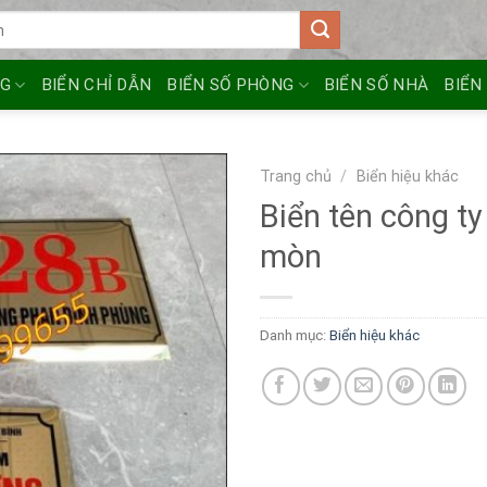
NG
BIỂN CHỈ DẪN
BIỂN SỐ PHÒNG
BIỂN SỐ NHÀ
BIỂN
Trang chủ
/
Biển hiệu khác
Biển tên công ty
mòn
Danh mục:
Biển hiệu khác