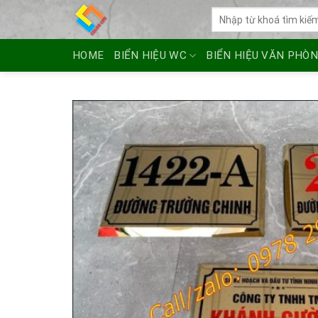
Skip
Tìm
to
kiếm:
content
HOME
BIỂN HIỆU WC
BIỂN HIỆU VĂN PHÒ