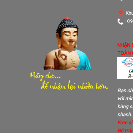
Khu
: 0
NHẬN 
TOÀN 
Bạn ch
với mì
hàng sa
nhanh.
Free s
Để trán