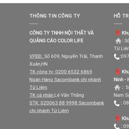
THÔNG TIN CÔNG TY
HỖ TR
CÔNG TY TNHH NỘI THẤT VÀ
Khu
QUẢNG CÁO COLOR LIFE
:
Số
Từ Liê
VPĐD:
Số 609, Nguyễn Trãi, Thanh
:
097
Xuân,HN
TK công ty: 0200 6532 6869
Khu
Ngân Hàng Sacombank chi nhánh
Ninh -
Từ Liêm
:
S
TK cá nhân:
Lê Văn Thắng
Nam Sá
STK: 020063 88 9998 Sacombank
:
08
chi nhánh Từ Liêm
Khu
:
09