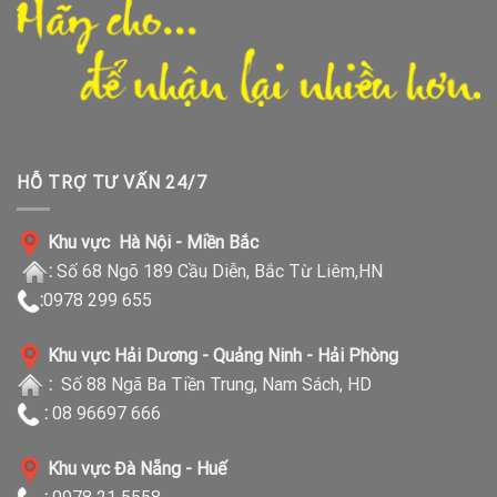
HỖ TRỢ TƯ VẤN 24/7
Khu vực Hà Nội - Miền Bắc
:
Số 68 Ngõ 189 Cầu Diễn, Bắc Từ Liêm,HN
:
0978 299 655
Khu vực Hải Dương - Quảng Ninh - Hải Phòng
:
Số 88 Ngã Ba Tiền Trung, Nam Sách, HD
:
08 96697 666
Khu vực Đà Nẵng - Huế