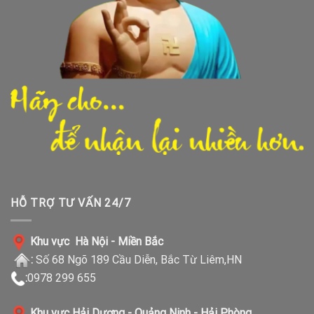
HỖ TRỢ TƯ VẤN 24/7
Khu vực Hà Nội - Miền Bắc
:
Số 68 Ngõ 189 Cầu Diễn, Bắc Từ Liêm,HN
:
0978 299 655
Khu vực Hải Dương - Quảng Ninh - Hải Phòng