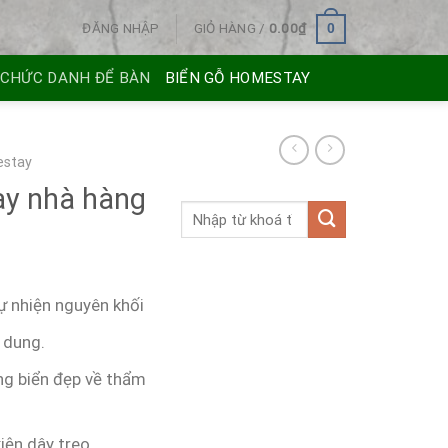
ĐĂNG NHẬP
GIỎ HÀNG /
0.00
₫
0
 CHỨC DANH ĐỂ BÀN
BIỂN GỖ HOMESTAY
estay
ay nhà hàng
tự nhiện nguyên khối
 dung.
ng biển đẹp về thẩm
kiện dây treo