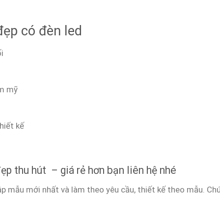
đẹp có đèn led
i
ẩm mỹ
hiết kế
p thu hút – giá rẻ hơn bạn liên hệ nhé
p mẫu mới nhất và làm theo yêu cầu, thiết kế theo mẫu. Ch