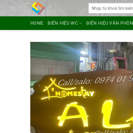
Skip
Tìm
to
kiếm:
content
HOME
BIỂN HIỆU WC
BIỂN HIỆU VĂN PHÒ