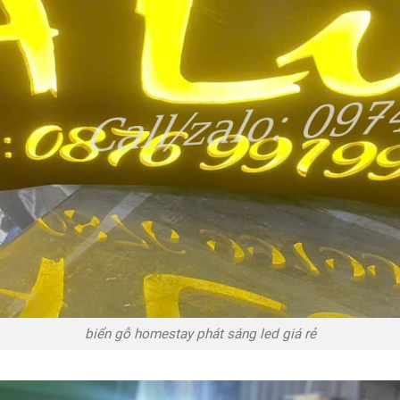
biển gỗ homestay phát sáng led giá rẻ