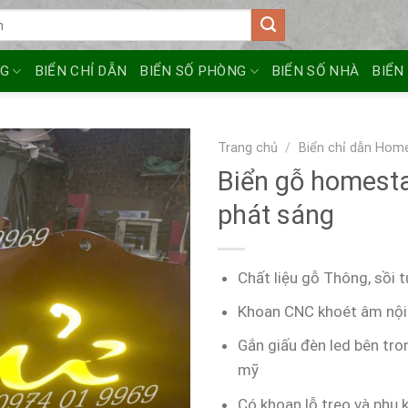
NG
BIỂN CHỈ DẪN
BIỂN SỐ PHÒNG
BIỂN SỐ NHÀ
BIỂN
Trang chủ
/
Biển chỉ dẫn Hom
Biển gỗ homest
phát sáng
Chất liệu gỗ Thông, sồi 
Khoan CNC khoét âm nội
Gắn giấu đèn led bên tro
mỹ
Có khoan lỗ treo và phụ 