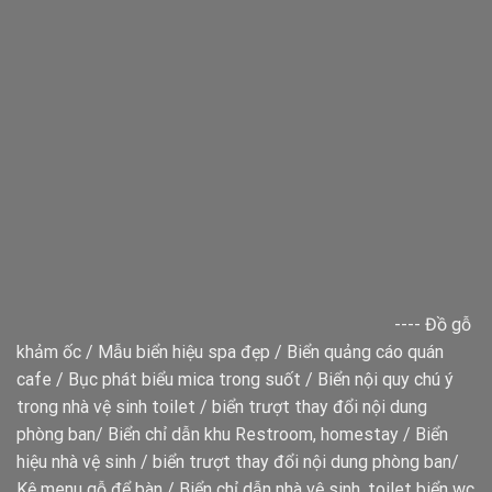
----
Đồ gỗ
khảm ốc
/
Mẫu biển hiệu spa đẹp
/
Biển quảng cáo quán
cafe
/
Bục phát biểu mica trong suốt
/
Biển nội quy chú ý
trong nhà vệ sinh toilet
/
biển trượt thay đổi nội dung
phòng ban
/
Biển chỉ dẫn khu Restroom, homestay
/
Biển
hiệu nhà vệ sinh
/
biển trượt thay đổi nội dung phòng ban
/
Kệ menu gỗ để bàn
/
Biển chỉ dẫn nhà vệ sinh, toilet
biển wc