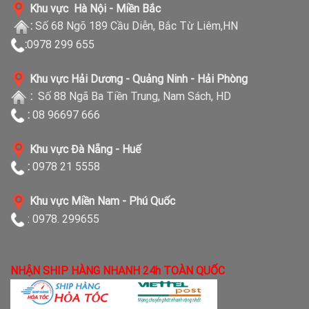
Khu vực Hà Nội - Miền Bắc
:
Số 68 Ngõ 189 Cầu Diễn, Bắc Từ Liêm,HN
:
0978 299 655
Khu vực Hải Dương - Quảng Ninh - Hải Phòng
:
Số 88 Ngã Ba Tiền Trung, Nam Sách, HD
:
08 96697 666
Khu vực Đà Nẵng - Huế
:
0978 21 5558
Khu vực Miền Nam - Phú Quốc
: 0978. 299655
NHẬN SHIP HÀNG NHANH 24h TOÀN QUỐC