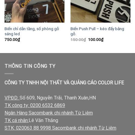
Biển chỉ dẫn tầng, số phòng gỗ
Biển Push Pull – kéo đẩy bằng
sáng led
gỗ.
Giá
Giá
750.00
₫
150.00
₫
100.00
₫
gốc
hiện
là:
tại
150.00₫.
là:
100.00₫.
THÔNG TIN CÔNG TY
CÔNG TY TNHH NỘI THẤT VÀ QUẢNG CÁO COLOR LIFE
VPĐD:
Số 609, Nguyễn Trãi, Thanh Xuân,HN
TK công ty: 0200 6532 6869
Ngân Hàng Sacombank chi nhánh Từ Liêm
TK cá nhân:
Lê Văn Thắng
STK: 020063 88 9998 Sacombank chi nhánh Từ Liêm