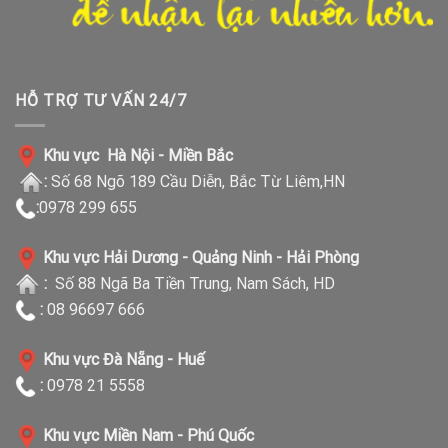
HỖ TRỢ TƯ VẤN 24/7
Khu vực Hà Nội - Miền Bắc
:
Số 68 Ngõ 189 Cầu Diễn, Bắc Từ Liêm,HN
:
0978 299 655
Khu vực Hải Dương - Quảng Ninh - Hải Phòng
:
Số 88 Ngã Ba Tiền Trung, Nam Sách, HD
:
08 96697 666
Khu vực Đà Nẵng - Huế
:
0978 21 5558
Khu vực Miền Nam - Phú Quốc