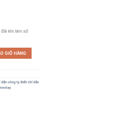
 đãi khi làm số
 số lượng
O GIỎ HÀNG
ỉ dẫn công ty
,
Biển chỉ dẫn
omestay