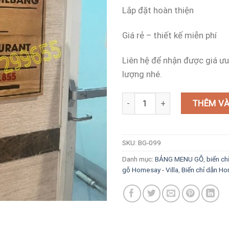
Lắp đặt hoàn thiện
Giá rẻ – thiết kế miễn phí
Liên hệ để nhận được giá ưu
lượng nhé.
Biển chỉ dẫn bằng gỗ khu Onsen
THÊM VÀ
SKU:
BG-099
Danh mục:
BẢNG MENU GỖ
,
biển ch
gỗ Homesay - Villa
,
Biển chỉ dẫn H