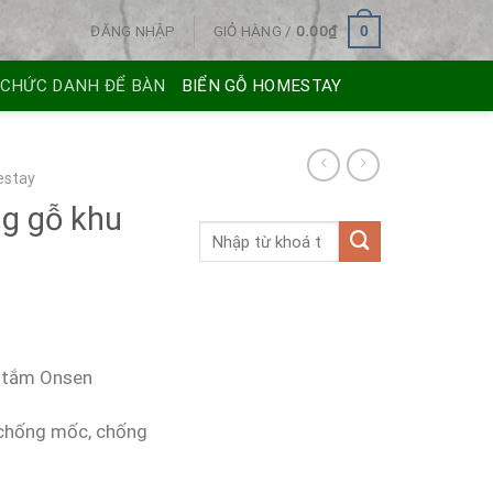
ĐĂNG NHẬP
GIỎ HÀNG /
0.00
₫
0
 CHỨC DANH ĐỂ BÀN
BIỂN GỖ HOMESTAY
estay
ng gỗ khu
i tắm Onsen
 chống mốc, chống