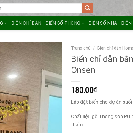
NG
BIỂN CHỈ DẪN
BIỂN SỐ PHÒNG
BIỂN SỐ NHÀ
BIỂN
Trang chủ
/
Biển chỉ dẫn Hom
Biển chỉ dẫn bằ
Onsen
180.00
₫
Lăp đặt biển cho dự án suố
Chất liệu gỗ Thông sơn PU
thấm.