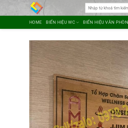
Skip
Tìm
to
kiếm:
content
HOME
BIỂN HIỆU WC
BIỂN HIỆU VĂN PHÒ