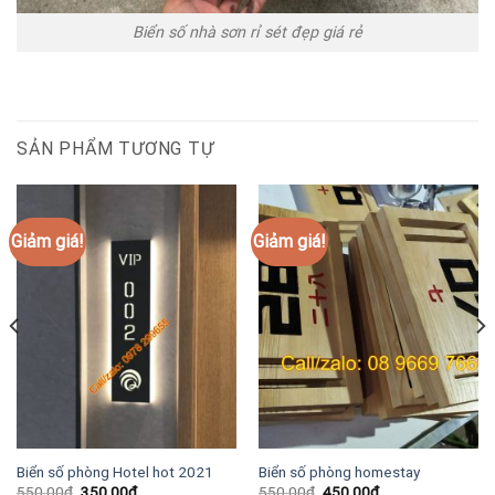
Biển số nhà sơn rỉ sét đẹp giá rẻ
SẢN PHẨM TƯƠNG TỰ
Giảm giá!
Giảm giá!
Biển số phòng Hotel hot 2021
Biển số phòng homestay
Giá
Giá
Giá
Giá
550.00
₫
350.00
₫
550.00
₫
450.00
₫