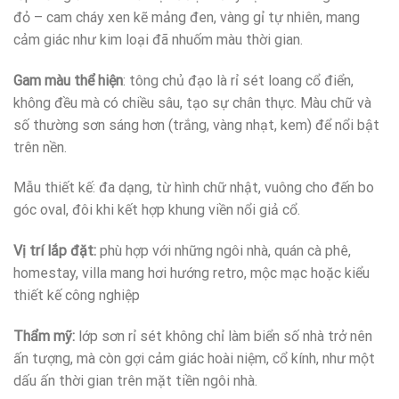
đỏ – cam cháy xen kẽ mảng đen, vàng gỉ tự nhiên, mang
cảm giác như kim loại đã nhuốm màu thời gian.
Gam màu thể hiện
: tông chủ đạo là rỉ sét loang cổ điển,
không đều mà có chiều sâu, tạo sự chân thực. Màu chữ và
số thường sơn sáng hơn (trắng, vàng nhạt, kem) để nổi bật
trên nền.
Mẫu thiết kế: đa dạng, từ hình chữ nhật, vuông cho đến bo
góc oval, đôi khi kết hợp khung viền nổi giả cổ.
Vị trí lắp đặt:
phù hợp với những ngôi nhà, quán cà phê,
homestay, villa mang hơi hướng retro, mộc mạc hoặc kiểu
thiết kế công nghiệp
Thẩm mỹ:
lớp sơn rỉ sét không chỉ làm biển số nhà trở nên
ấn tượng, mà còn gợi cảm giác hoài niệm, cổ kính, như một
dấu ấn thời gian trên mặt tiền ngôi nhà.