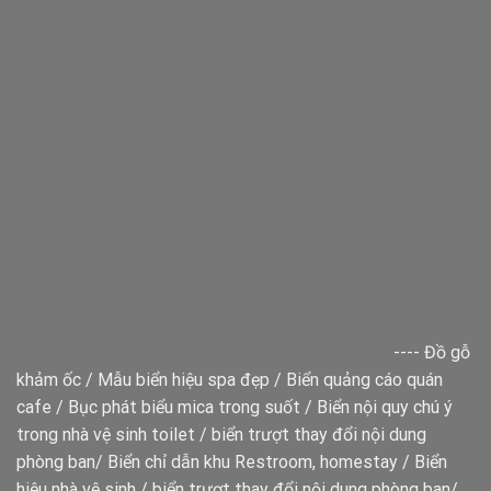
----
Đồ gỗ
khảm ốc
/
Mẫu biển hiệu spa đẹp
/
Biển quảng cáo quán
cafe
/
Bục phát biểu mica trong suốt
/
Biển nội quy chú ý
trong nhà vệ sinh toilet
/
biển trượt thay đổi nội dung
phòng ban
/
Biển chỉ dẫn khu Restroom, homestay
/
Biển
hiệu nhà vệ sinh
/
biển trượt thay đổi nội dung phòng ban
/