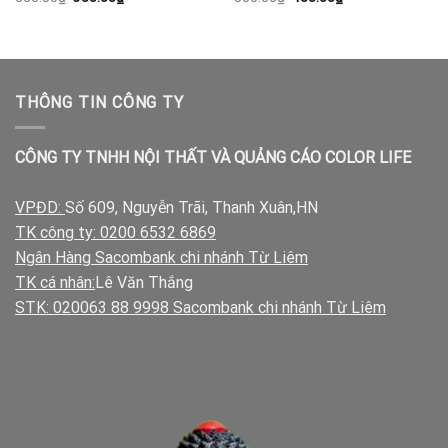
gốc
hiện
gốc
hiện
là:
tại
là:
tại
550.00₫.
là:
550.00₫.
là:
350.00₫.
450.00₫.
THÔNG TIN CÔNG TY
CÔNG TY TNHH NỘI THẤT VÀ QUẢNG CÁO COLOR LIFE
VPĐD:
Số 609, Nguyễn Trãi, Thanh Xuân,HN
TK công ty: 0200 6532 6869
Ngân Hàng Sacombank chi nhánh Từ Liêm
TK cá nhân:
Lê Văn Thắng
STK: 020063 88 9998 Sacombank chi nhánh Từ Liêm