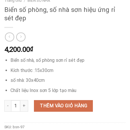
Trang chủ
/
BIỂN SỐ NHÀ
Biển số phòng, số nhà sơn hiệu ứng rỉ
sét đẹp
4,200.00
₫
Biển số nhà, số phòng sơn rỉ sét đẹp
Kích thước :15x30cm
số nhà: 30x40cm
Chất liệu Inox sơn 5 lớp tạo màu
Biển số phòng, số nhà sơn hiệu ứng rỉ sét đẹp số lượng
THÊM VÀO GIỎ HÀNG
SKU:
bsn-97