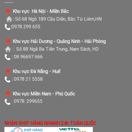
Khu vực Hà Nội - Miền Bắc
:
Số 68 Ngõ 189 Cầu Diễn, Bắc Từ Liêm,HN
:
0978 299 655
Khu vực Hải Dương - Quảng Ninh - Hải Phòng
:
Số 88 Ngã Ba Tiền Trung, Nam Sách, HD
:
08 96697 666
Khu vực Đà Nẵng - Huế
:
0978 21 5558
Khu vực Miền Nam - Phú Quốc
: 0978. 299655
NHẬN SHIP HÀNG NHANH 24h TOÀN QUỐC