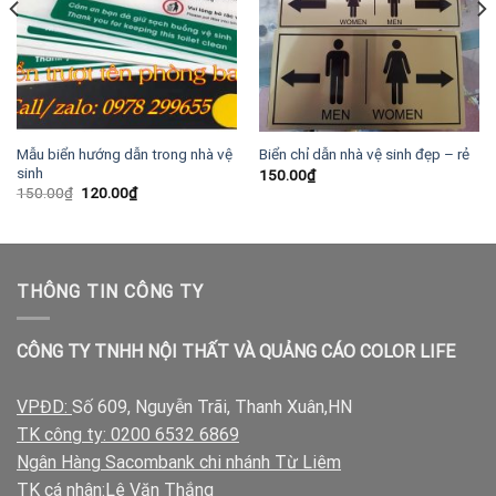
Mẫu biển hướng dẫn trong nhà vệ
Biển chỉ dẫn nhà vệ sinh đẹp – rẻ
sinh
150.00
₫
Giá
Giá
150.00
₫
120.00
₫
gốc
hiện
là:
tại
150.00₫.
là:
120.00₫.
THÔNG TIN CÔNG TY
CÔNG TY TNHH NỘI THẤT VÀ QUẢNG CÁO COLOR LIFE
VPĐD:
Số 609, Nguyễn Trãi, Thanh Xuân,HN
TK công ty: 0200 6532 6869
Ngân Hàng Sacombank chi nhánh Từ Liêm
TK cá nhân:
Lê Văn Thắng