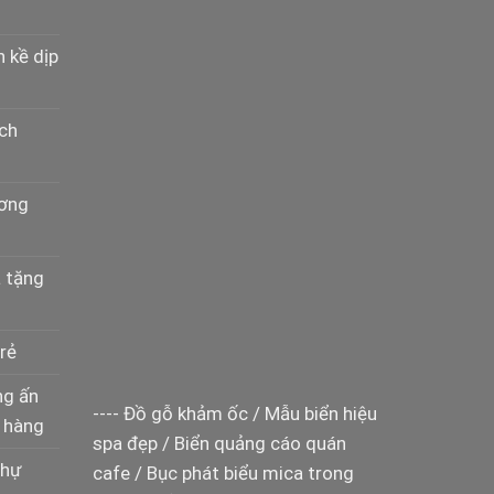
n kề dịp
ịch
ương
à tặng
rẻ
ng ấn
----
Đồ gỗ khảm ốc
/
Mẫu biển hiệu
 hàng
spa đẹp
/
Biển quảng cáo quán
thự
cafe
/
Bục phát biểu mica trong