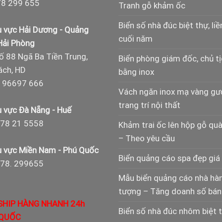
8 299 655
Tranh gỗ khảm ốc
Biển số nhà đúc biệt thự, liề
 vực Hải Dương - Quảng
cuối năm
 Hải Phòng
ố 88 Ngã Ba Tiền Trung,
Biển phòng giám đốc, chủ t
ch, HD
bằng inox
 96697 666
Vách ngăn inox mạ vàng g
trang trí nội thất
 vực Đà Nẵng - Huế
78 21 5558
Khảm trai ốc lên hộp gỗ qu
– Theo yêu cầu
 vực Miền Nam - Phú Quốc
Biển quảng cáo spa đẹp giá 
978. 299655
Mẫu biển quảng cáo nhà hà
tượng – Tăng doanh số bán
SHIP HÀNG NHANH 24h
Biển số nhà đúc nhôm biệt 
QUỐC