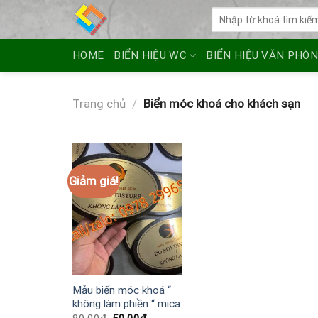
Skip
Tìm
to
kiếm:
content
HOME
BIỂN HIỆU WC
BIỂN HIỆU VĂN PHÒ
Trang chủ
/
Biển móc khoá cho khách sạn
Giảm giá!
Mẫu biển móc khoá “
không làm phiền “ mica
Giá
Giá