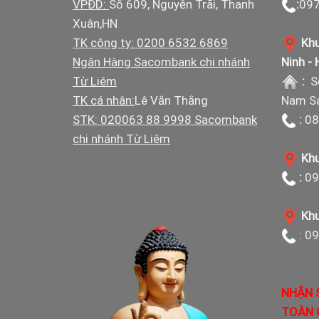
VPĐD:
Số 609, Nguyễn Trãi, Thanh
:
097
Xuân,HN
TK công ty: 0200 6532 6869
Khu
Ngân Hàng Sacombank chi nhánh
Ninh -
Từ Liêm
:
S
TK cá nhân:
Lê Văn Thắng
Nam Sá
STK: 020063 88 9998 Sacombank
:
08
chi nhánh Từ Liêm
Khu
:
09
Khu
: 0
NHẬN 
TOÀN 