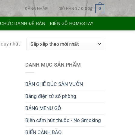
ĐĂNG NHẬP
GIỎ HÀNG /
0.00
₫
0
 CHỨC DANH ĐỂ BÀN
BIỂN GỖ HOMESTAY
 duy nhất
DANH MỤC SẢN PHẨM
BÀN GHẾ ĐÚC SÂN VƯỜN
Bảng điện tử số phòng
BẢNG MENU GỖ
Biển cấm hút thuốc - No Smoking
BIỂN CÁNH BÁO