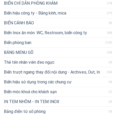
BIỂN CHỈ DẪN PHÒNG KHÁM
(13)
Biển hiệu công ty - Bằng kính, mica
(17)
BIỂN CÁNH BÁO
(4)
Biển Inox ăn mòn. WC, Restroom, biển công ty
(58)
Biển phòng ban
(137)
BẢNG MENU GỖ
(23)
Thẻ tên nhân viên đeo ngực
(3)
Biển trượt ngang thay đổi nội dung - Archives, Out, In
(54)
Biển hiệu sử dụng trong các chung cư
(9)
Biển móc khoá cho khách sạn
(1)
IN TEM NHÔM - IN TEM INOX
(2)
Bảng điện tử số phòng
(3)