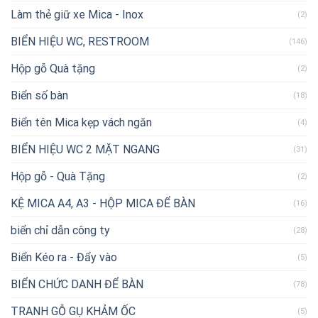
Làm thẻ giữ xe Mica - Inox
(2)
BIỂN HIỆU WC, RESTROOM
(146)
Hộp gỗ Quà tặng
(2)
Biển số bàn
(18)
Biển tên Mica kẹp vách ngăn
(4)
BIỂN HIỆU WC 2 MẶT NGANG
(31)
Hộp gỗ - Quà Tặng
(2)
KỆ MICA A4, A3 - HỘP MICA ĐỂ BÀN
(16)
biển chỉ dẫn công ty
(28)
Biển Kéo ra - Đẩy vào
(5)
BIỂN CHỨC DANH ĐỂ BÀN
(78)
TRANH GỖ GỤ KHẢM ỐC
(5)