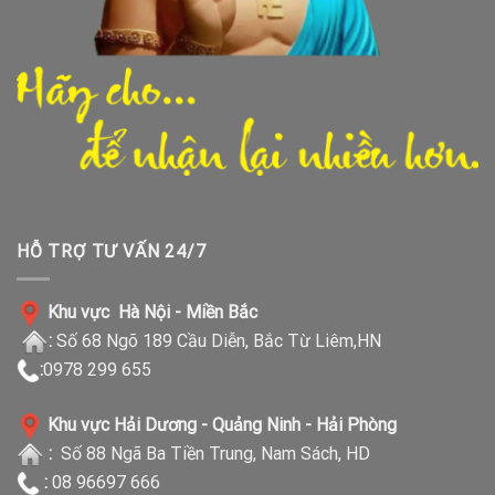
HỖ TRỢ TƯ VẤN 24/7
Khu vực Hà Nội - Miền Bắc
:
Số 68 Ngõ 189 Cầu Diễn, Bắc Từ Liêm,HN
:
0978 299 655
Khu vực Hải Dương - Quảng Ninh - Hải Phòng
:
Số 88 Ngã Ba Tiền Trung, Nam Sách, HD
:
08 96697 666