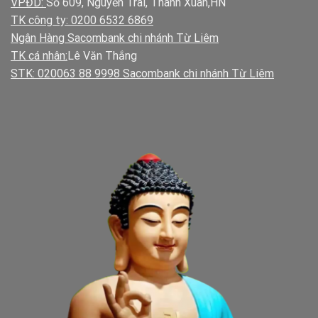
VPĐD:
Số 609, Nguyễn Trãi, Thanh Xuân,HN
TK công ty: 0200 6532 6869
Ngân Hàng Sacombank chi nhánh Từ Liêm
TK cá nhân:
Lê Văn Thắng
STK: 020063 88 9998 Sacombank chi nhánh Từ Liêm