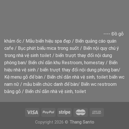
----
Đồ gỗ
khảm ốc
/
Mẫu biển hiệu spa đẹp
/
Biển quảng cáo quán
cafe
/
Bục phát biểu mica trong suốt
/
Biển nội quy chú ý
trong nhà vệ sinh toilet
/
biển trượt thay đổi nội dung
phòng ban
/
Biển chỉ dẫn khu Restroom, homestay
/
Biển
hiệu nhà vệ sinh
/
biển trượt thay đổi nội dung phòng ban
/
Kệ menu gỗ để bàn
/
Biển chỉ dẫn nhà vệ sinh, toilet
biển wc
nam nữ
/
mẫu biển chức danh để bàn
/
Biển wc restroom
bằng gỗ
/
Biển chỉ dẫn nhà vệ sinh, toilet
Copyright 2026 ©
Thang Santo