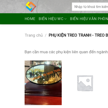
Skip
Tìm
to
kiếm:
content
HOME
BIỂN HIỆU WC
BIỂN HIỆU VĂN PHÒ
Trang chủ
/
PHỤ KIỆN TREO TRANH - TREO 
Bạn cần mua các phụ kiện liên quan đến ngành 