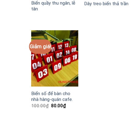
Biển quầy thu ngân, lễ
Dây treo biển thả trần
tân
Giảm giá!
Biển số để bàn cho
nhà hàng-quán cafe.
Giá
Giá
100.00
₫
80.00
₫
gốc
hiện
là:
tại
100.00₫.
là:
80.00₫.