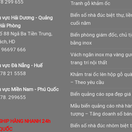
8 299 655
Tranh gỗ khảm ốc
Biển số nhà đúc biệt thự, liề
 vực Hải Dương - Quảng
cuối năm
 Hải Phòng
ố 88 Ngã Ba Tiền Trung,
Biển phòng giám đốc, chủ t
ch, HD
bằng inox
 96697 666
Vách ngăn inox mạ vàng g
trang trí nội thất
 vực Đà Nẵng - Huế
78 21 5558
Khảm trai ốc lên hộp gỗ qu
– Theo yêu cầu
 vực Miền Nam - Phú Quốc
Biển quảng cáo spa đẹp giá 
978. 299655
Mẫu biển quảng cáo nhà hà
tượng – Tăng doanh số bán
SHIP HÀNG NHANH 24h
Biển số nhà đúc nhôm biệt 
QUỐC