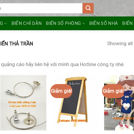
NG
BIỂN CHỈ DẪN
BIỂN SỐ PHÒNG
BIỂN SỐ NHÀ
BIỂN
Showing all 
BIỂN THẢ TRẦN
quảng cáo hãy liên hệ với mình qua Hotline công ty nhé.
Giảm giá!
Giảm giá!