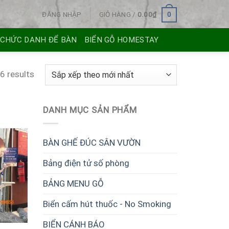
ĐĂNG NHẬP
GIỎ HÀNG /
0.00
₫
0
 CHỨC DANH ĐỂ BÀN
BIỂN GỖ HOMESTAY
6 results
DANH MỤC SẢN PHẨM
BÀN GHẾ ĐÚC SÂN VƯỜN
Bảng điện tử số phòng
BẢNG MENU GỖ
Biển cấm hút thuốc - No Smoking
BIỂN CÁNH BÁO