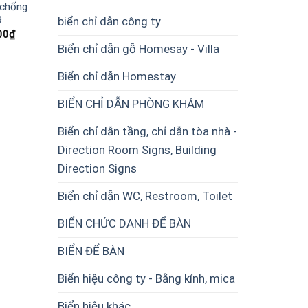
 chống
9
biển chỉ dẫn công ty
Giá
00
₫
hiện
Biển chỉ dẫn gỗ Homesay - Villa
tại
00₫.
là:
500.00₫.
Biển chỉ dẫn Homestay
BIỂN CHỈ DẪN PHÒNG KHÁM
Biển chỉ dẫn tầng, chỉ dẫn tòa nhà -
Direction Room Signs, Building
Direction Signs
Biển chỉ dẫn WC, Restroom, Toilet
BIỂN CHỨC DANH ĐỂ BÀN
BIỂN ĐỂ BÀN
Biển hiệu công ty - Bằng kính, mica
Biển hiệu khác