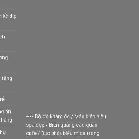
n kề dịp
ịch
ương
à tặng
rẻ
ng ấn
----
Đồ gỗ khảm ốc
/
Mẫu biển hiệu
 hàng
spa đẹp
/
Biển quảng cáo quán
thự
cafe
/
Bục phát biểu mica trong