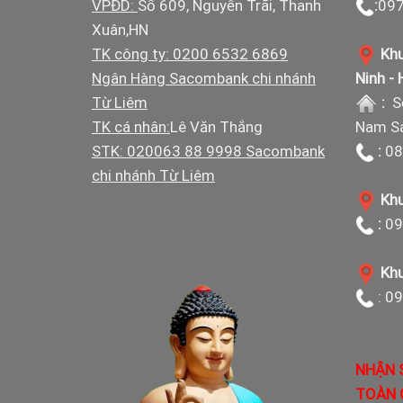
VPĐD:
Số 609, Nguyễn Trãi, Thanh
:
097
Xuân,HN
TK công ty: 0200 6532 6869
Khu
Ngân Hàng Sacombank chi nhánh
Ninh -
Từ Liêm
:
S
TK cá nhân:
Lê Văn Thắng
Nam Sá
STK: 020063 88 9998 Sacombank
:
08
chi nhánh Từ Liêm
Khu
:
09
Khu
: 0
NHẬN 
TOÀN 