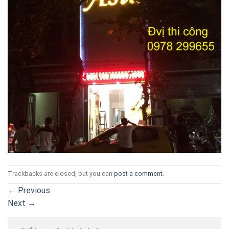
Trackbacks are closed, but you can
post a comment
.
←
Previous
Next
→