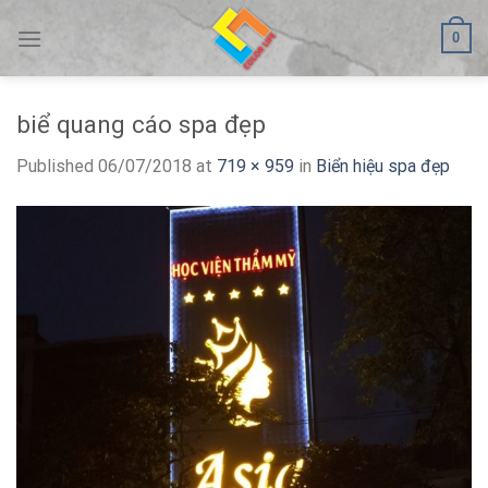
Skip
0
to
content
biể quang cáo spa đẹp
Published
06/07/2018
at
719 × 959
in
Biển hiệu spa đẹp