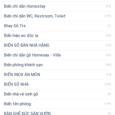
Biển chỉ dẫn Homestay
(63)
Biển chỉ dẫn WC, Restroom, Toilet
(139)
Khay Gỗ Tre
(1)
Biển hiệu wc độc lạ
(50)
BIỂN SỐ BÀN NHÀ HÀNG
(15)
Biển chỉ dẫn gỗ Homesay - Villa
(69)
Biển phòng khách sạn
(90)
BIỂN INOX ĂN MÒN
(13)
BIỂN SỐ NHÀ
(149)
Biển nhà vệ sinh gỗ
(6)
Biển tên phòng
(139)
BÀN GHẾ ĐÚC SÂN VƯỜN
(2)