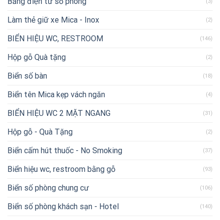
Bảng điện tử số phòng
(3)
Làm thẻ giữ xe Mica - Inox
(2)
BIỂN HIỆU WC, RESTROOM
(146)
Hộp gỗ Quà tặng
(2)
Biển số bàn
(18)
Biển tên Mica kẹp vách ngăn
(4)
BIỂN HIỆU WC 2 MẶT NGANG
(31)
Hộp gỗ - Quà Tặng
(2)
Biển cấm hút thuốc - No Smoking
(37)
Biển hiệu wc, restroom bằng gỗ
(93)
Biển số phòng chung cư
(106)
Biển số phòng khách sạn - Hotel
(140)