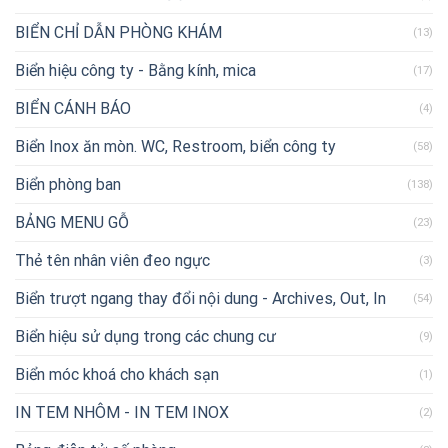
BIỂN CHỈ DẪN PHÒNG KHÁM
(13)
Biển hiệu công ty - Bằng kính, mica
(17)
BIỂN CÁNH BÁO
(4)
Biển Inox ăn mòn. WC, Restroom, biển công ty
(58)
Biển phòng ban
(138)
BẢNG MENU GỖ
(23)
Thẻ tên nhân viên đeo ngực
(3)
Biển trượt ngang thay đổi nội dung - Archives, Out, In
(54)
Biển hiệu sử dụng trong các chung cư
(9)
Biển móc khoá cho khách sạn
(1)
IN TEM NHÔM - IN TEM INOX
(2)