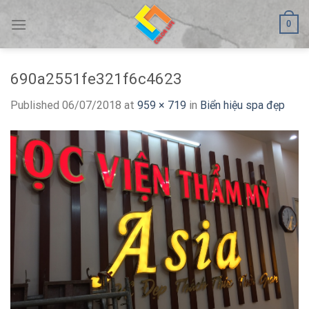
Skip
0
to
content
690a2551fe321f6c4623
Published
06/07/2018
at
959 × 719
in
Biển hiệu spa đẹp