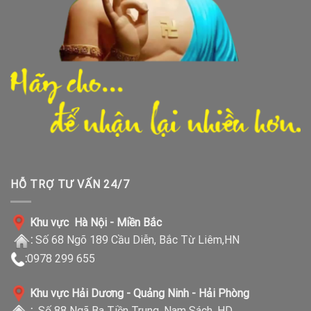
HỖ TRỢ TƯ VẤN 24/7
Khu vực Hà Nội - Miền Bắc
:
Số 68 Ngõ 189 Cầu Diễn, Bắc Từ Liêm,HN
:
0978 299 655
Khu vực Hải Dương - Quảng Ninh - Hải Phòng
:
Số 88 Ngã Ba Tiền Trung, Nam Sách, HD