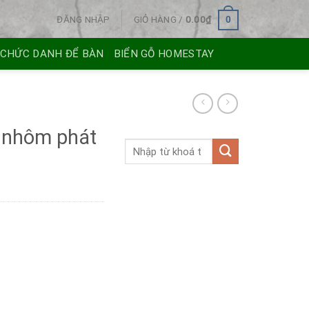
ĐĂNG NHẬP
GIỎ HÀNG /
0.00
₫
0
 CHỨC DANH ĐỂ BÀN
BIỂN GỖ HOMESTAY
c nhôm phát