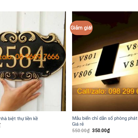
Giảm giá!
Mẫu biển chỉ dẫn số phòng phát
nhà biệt thự liền kề
Giá rẻ
₫
Giá
Giá
550.00
₫
350.00
₫
gốc
hiện