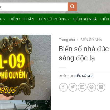
NG
BIỂN CHỈ DẪN
BIỂN SỐ PHÒNG
BIỂN SỐ NHÀ
BIỂN
Trang chủ
/
BIỂN SỐ NHÀ
Biển số nhà đú
sáng độc lạ
Danh mục:
BIỂN SỐ NHÀ