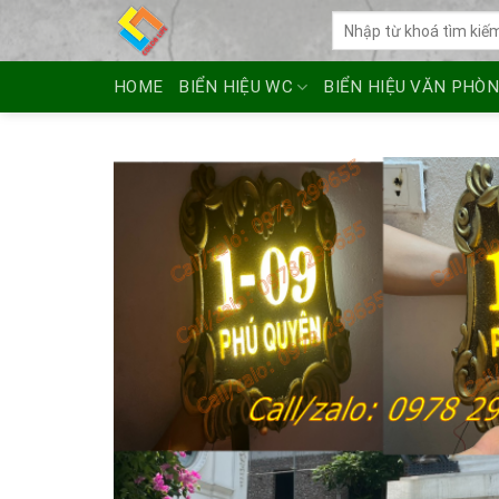
Skip
Tìm
to
kiếm:
content
HOME
BIỂN HIỆU WC
BIỂN HIỆU VĂN PHÒ