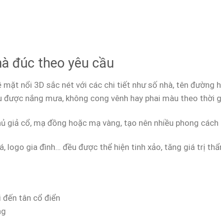
hà đúc theo yêu cầu
 mặt nổi 3D sắc nét với các chi tiết như số nhà, tên đường h
u được nắng mưa, không cong vênh hay phai màu theo thời g
phủ giả cổ, mạ đồng hoặc mạ vàng, tạo nên nhiều phong cách k
á, logo gia đình… đều được thể hiện tinh xảo, tăng giá trị t
i đến tân cổ điển
ng