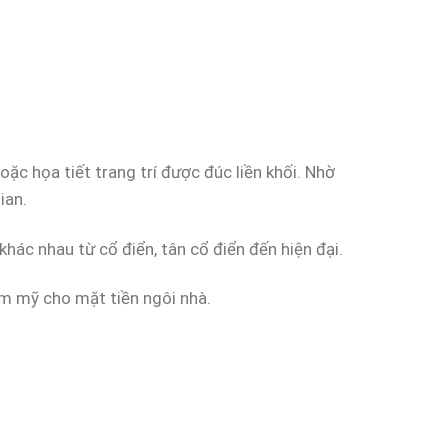
oặc họa tiết trang trí được đúc liền khối. Nhờ
ian.
hác nhau từ cổ điển, tân cổ điển đến hiện đại.
hẩm mỹ cho mặt tiền ngôi nhà.