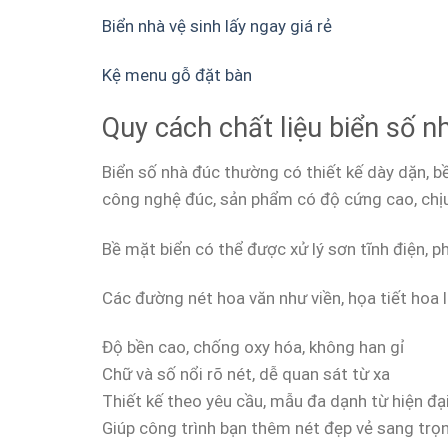
Biển nhà vệ sinh lấy ngay giá rẻ
Kệ menu gỗ đặt bàn
Quy cách chất liệu biển số n
Biển số nhà đúc thường có thiết kế dày dặn, bề
công nghệ đúc, sản phẩm có độ cứng cao, chị
Bề mặt biển có thể được xử lý sơn tĩnh điện, 
Các đường nét hoa văn như viền, họa tiết hoa l
Độ bền cao, chống oxy hóa, không han gỉ
Chữ và số nổi rõ nét, dễ quan sát từ xa
Thiết kế theo yêu cầu, mẫu đa dạnh từ hiện đạ
Giúp công trình bạn thêm nét đẹp vẻ sang trọ