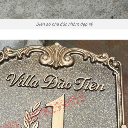
Biển số nhà đúc nhôm đẹp rẻ