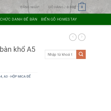
ĐĂNG NHẬP
GIỎ HÀNG /
0.00
₫
0
 CHỨC DANH ĐỂ BÀN
BIỂN GỖ HOMESTAY
 bàn khổ A5
4, A3 - HỘP MICA ĐỂ