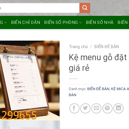
NG
BIỂN CHỈ DẪN
BIỂN SỐ PHÒNG
BIỂN SỐ NHÀ
BIỂN
Trang chủ
/
BIỂN ĐỂ BÀN
Kệ menu gỗ đặt
giá rẻ
Danh mục:
BIỂN ĐỂ BÀN
,
KỆ MICA A
BÀN