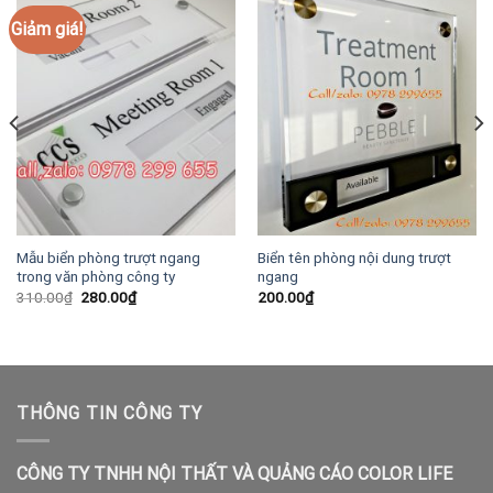
Giảm giá!
Mẫu biển phòng trượt ngang
Biển tên phòng nội dung trượt
trong văn phòng công ty
ngang
Giá
Giá
310.00
₫
280.00
₫
200.00
₫
gốc
hiện
là:
tại
310.00₫.
là:
280.00₫.
THÔNG TIN CÔNG TY
CÔNG TY TNHH NỘI THẤT VÀ QUẢNG CÁO COLOR LIFE