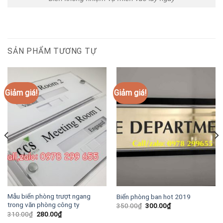
SẢN PHẨM TƯƠNG TỰ
Giảm giá!
Giảm giá!
Mẫu biển phòng trượt ngang
Biển phòng ban hot 2019
trong văn phòng công ty
Giá
Giá
350.00
₫
300.00
₫
gốc
hiện
Giá
Giá
310.00
₫
280.00
₫
là:
tại
gốc
hiện