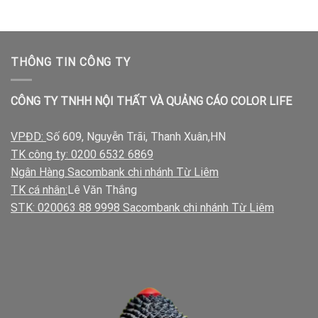
350.00₫.
là:
là:
tại
300.00₫.
310.00₫.
là:
280.00₫.
THÔNG TIN CÔNG TY
CÔNG TY TNHH NỘI THẤT VÀ QUẢNG CÁO COLOR LIFE
VPĐD:
Số 609, Nguyễn Trãi, Thanh Xuân,HN
TK công ty: 0200 6532 6869
Ngân Hàng Sacombank chi nhánh Từ Liêm
TK cá nhân:
Lê Văn Thắng
STK: 020063 88 9998 Sacombank chi nhánh Từ Liêm