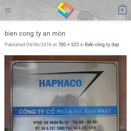
Skip
0
to
content
bien cong ty an mòn
Published
04/06/2016
at
700 × 525
in
Biển công ty đẹp