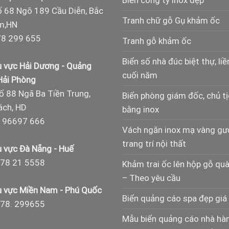
 68 Ngõ 189 Cầu Diễn, Bắc
Tranh chữ gỗ Gụ khảm ốc
m,HN
8 299 655
Tranh gỗ khảm ốc
Biển số nhà đúc biệt thự, liề
 vực Hải Dương - Quảng
cuối năm
 Hải Phòng
ố 88 Ngã Ba Tiền Trung,
Biển phòng giám đốc, chủ t
ch, HD
bằng inox
 96697 666
Vách ngăn inox mạ vàng g
trang trí nội thất
 vực Đà Nẵng - Huế
78 21 5558
Khảm trai ốc lên hộp gỗ qu
– Theo yêu cầu
 vực Miền Nam - Phú Quốc
Biển quảng cáo spa đẹp giá 
978. 299655
Mẫu biển quảng cáo nhà hà