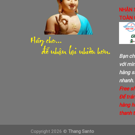
NHẬN 
TOÀN 
Bạn ch
với mì
hàng sa
nhanh.
Free s
Để trán
hàng h
thanh 
Copyright 2026 ©
Thang Santo