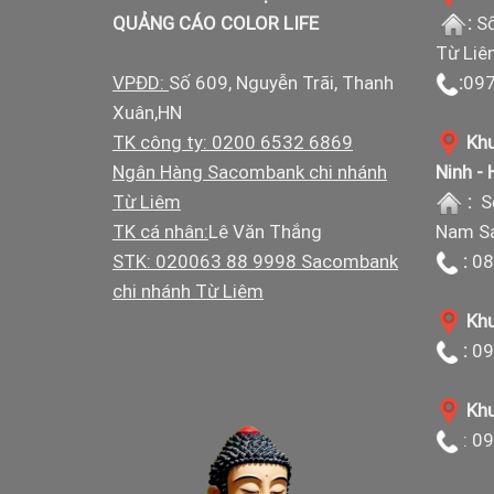
QUẢNG CÁO COLOR LIFE
:
Số
Từ Liê
VPĐD:
Số 609, Nguyễn Trãi, Thanh
:
097
Xuân,HN
TK công ty: 0200 6532 6869
Khu
Ngân Hàng Sacombank chi nhánh
Ninh -
Từ Liêm
:
S
TK cá nhân:
Lê Văn Thắng
Nam Sá
STK: 020063 88 9998 Sacombank
:
08
chi nhánh Từ Liêm
Khu
:
09
Khu
: 0