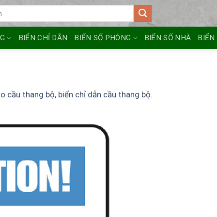
NG
BIỂN CHỈ DẪN
BIỂN SỐ PHÒNG
BIỂN SỐ NHÀ
BIỂN
o cầu thang bộ, biển chỉ dẫn cầu thang bộ.