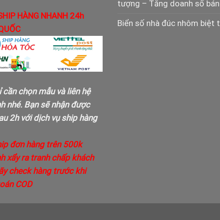
tượng – Tăng doanh số bán
SHIP HÀNG NHANH 24h
Biển số nhà đúc nhôm biệt 
QUỐC
ỉ cần chọn mẫu và liên hệ
nh nhé. Bạn sẽ nhận được
u 2h với dịch vụ ship hàng
hip đơn hàng trên 500k
h xẩy ra tranh chấp khách
ãy check hàng trước khi
toán COD