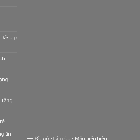
n kề dịp
ịch
ương
à tặng
rẻ
ng ấn
----
Đồ gỗ khảm ốc
/
Mẫu biển hiệu