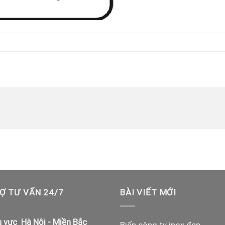
Ợ TƯ VẤN 24/7
BÀI VIẾT MỚI
 vực Hà Nội - Miền Bắc
Biển công ty inox đẹp