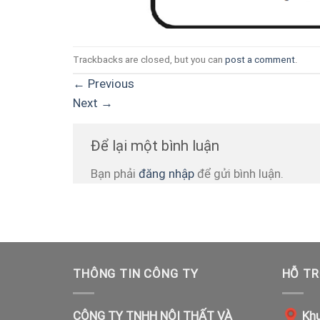
Trackbacks are closed, but you can
post a comment
.
←
Previous
Next
→
Để lại một bình luận
Bạn phải
đăng nhập
để gửi bình luận.
THÔNG TIN CÔNG TY
HỖ TR
CÔNG TY TNHH NỘI THẤT VÀ
Khu