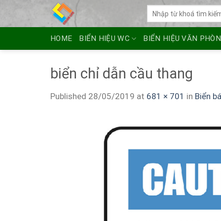
Skip
Tìm
to
kiếm:
content
HOME
BIỂN HIỆU WC
BIỂN HIỆU VĂN PHÒ
biển chỉ dẫn cầu thang
Published
28/05/2019
at
681 × 701
in
Biển bá