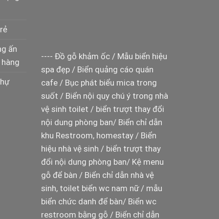
rẻ
ng ấn
----
Đồ gỗ khảm ốc
/
Mẫu biển hiệu
 hàng
spa đẹp
/
Biển quảng cáo quán
thự
cafe
/
Bục phát biểu mica trong
suốt
/
Biển nội quy chú ý trong nhà
vệ sinh toilet
/
biển trượt thay đổi
nội dung phòng ban
/
Biển chỉ dẫn
khu Restroom, homestay
/
Biển
hiệu nhà vệ sinh
/
biển trượt thay
đổi nội dung phòng ban
/
Kệ menu
gỗ để bàn
/
Biển chỉ dẫn nhà vệ
sinh, toilet
biển wc nam nữ
/
mẫu
biển chức danh để bàn
/
Biển wc
restroom bằng gỗ
/
Biển chỉ dẫn