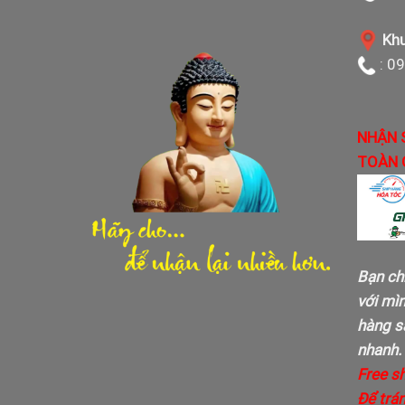
Khu
: 0
NHẬN 
TOÀN 
Bạn ch
với mì
hàng sa
nhanh.
Free s
Để trán