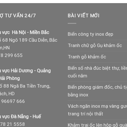
Ợ TƯ VẤN 24/7
BÀI VIẾT MỚI
 vực Hà Nội - Miền Bắc
Biển công ty inox đẹp
 68 Ngõ 189 Cầu Diễn, Bắc
Tranh chữ gỗ Gụ khảm ốc
m,HN
8 299 655
Tranh gỗ khảm ốc
Biển số nhà đúc biệt thự, liề
 vực Hải Dương - Quảng
cuối năm
 Hải Phòng
ố 88 Ngã Ba Tiền Trung,
Biển phòng giám đốc, chủ t
ch, HD
bằng inox
 96697 666
Vách ngăn inox mạ vàng g
trang trí nội thất
 vực Đà Nẵng - Huế
78 21 5558
Khảm trai ốc lên hộp gỗ qu