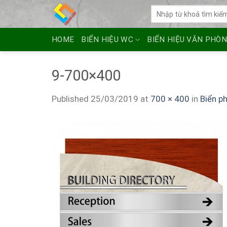
Skip
Tìm
to
kiếm:
content
HOME
BIỂN HIỆU WC
BIỂN HIỆU VĂN PHÒ
9-700×400
Published
25/03/2019
at
700 × 400
in
Biển p