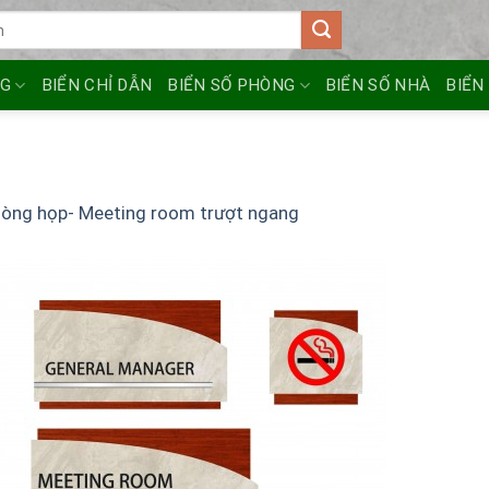
NG
BIỂN CHỈ DẪN
BIỂN SỐ PHÒNG
BIỂN SỐ NHÀ
BIỂN
hòng họp- Meeting room trượt ngang