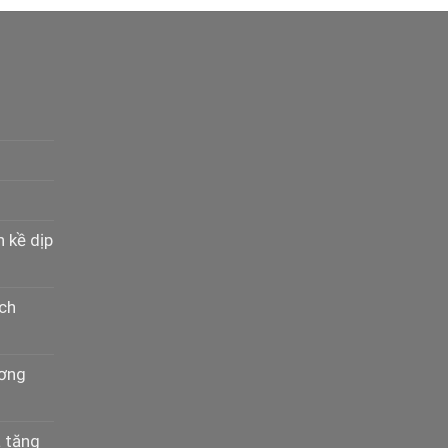
n kề dịp
ịch
ương
à tặng