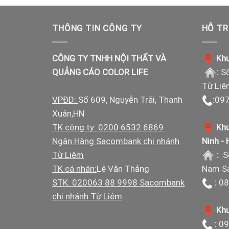
THÔNG TIN CÔNG TY
HỖ TR
CÔNG TY TNHH NỘI THẤT VÀ
Khu
QUẢNG CÁO COLOR LIFE
:
Số
Từ Liê
VPĐD:
Số 609, Nguyễn Trãi, Thanh
:
097
Xuân,HN
TK công ty: 0200 6532 6869
Khu
Ngân Hàng Sacombank chi nhánh
Ninh -
Từ Liêm
:
S
TK cá nhân:
Lê Văn Thắng
Nam Sá
STK: 020063 88 9998 Sacombank
:
08
chi nhánh Từ Liêm
Khu
:
09