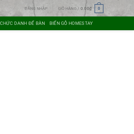
ĐĂNG NHẬP
GIỎ HÀNG /
0.00
₫
0
 CHỨC DANH ĐỂ BÀN
BIỂN GỖ HOMESTAY