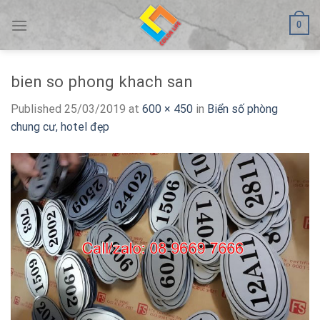
Skip
0
to
content
bien so phong khach san
Published
25/03/2019
at
600 × 450
in
Biển số phòng
chung cư, hotel đẹp