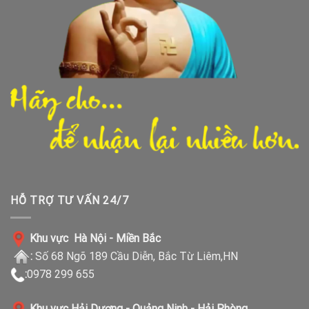
HỖ TRỢ TƯ VẤN 24/7
Khu vực Hà Nội - Miền Bắc
:
Số 68 Ngõ 189 Cầu Diễn, Bắc Từ Liêm,HN
:
0978 299 655
Khu vực Hải Dương - Quảng Ninh - Hải Phòng