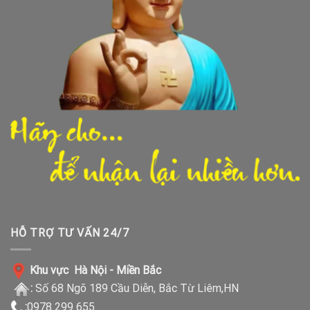
HỖ TRỢ TƯ VẤN 24/7
Khu vực Hà Nội - Miền Bắc
:
Số 68 Ngõ 189 Cầu Diễn, Bắc Từ Liêm,HN
:
0978 299 655