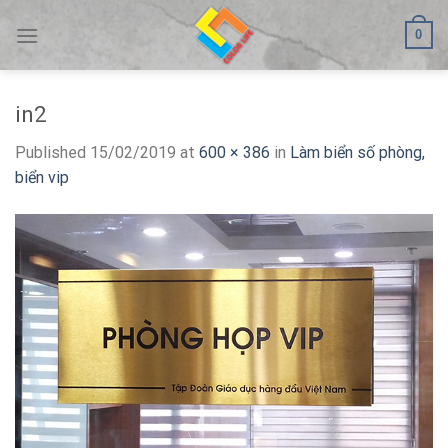
Skip
0
to
content
in2
Published
15/02/2019
at
600 × 386
in
Làm biển số phòng,
biển vip