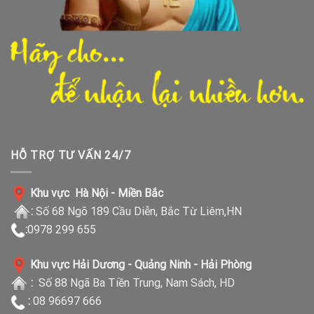
HỖ TRỢ TƯ VẤN 24/7
Khu vực Hà Nội - Miền Bắc
:
Số 68 Ngõ 189 Cầu Diễn, Bắc Từ Liêm,HN
:
0978 299 655
Khu vực Hải Dương - Quảng Ninh - Hải Phòng
:
Số 88 Ngã Ba Tiền Trung, Nam Sách, HD
:
08 96697 666