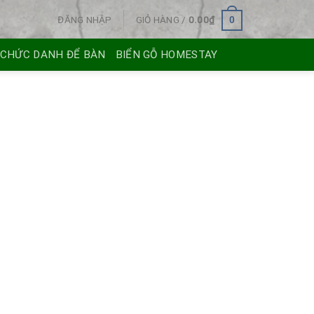
ĐĂNG NHẬP
GIỎ HÀNG /
0.00
₫
0
 CHỨC DANH ĐỂ BÀN
BIỂN GỖ HOMESTAY