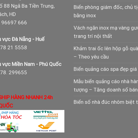
ố 88 Ngã Ba Tiền Trung,
Biển phòng giám đốc, chủ t
ch, HD
bằng inox
 96697 666
Vách ngăn inox mạ vàng g
trang trí nội thất
 vực Đà Nẵng - Huế
78 21 5558
Khảm trai ốc lên hộp gỗ qu
– Theo yêu cầu
 vực Miền Nam - Phú Quốc
Biển quảng cáo spa đẹp giá 
978. 299655
Mẫu biển quảng cáo nhà hà
tượng – Tăng doanh số bán
SHIP HÀNG NHANH 24h
Biển số nhà đúc nhôm biệt 
QUỐC