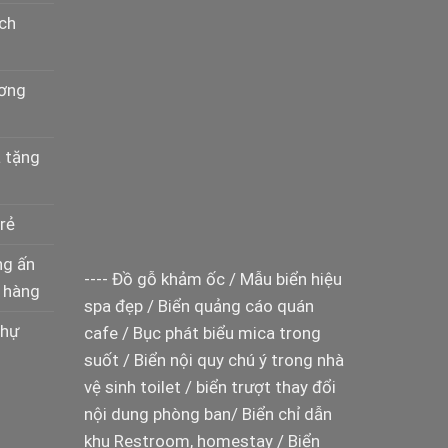
ịch
ương
à tặng
rẻ
ng ấn
----
Đồ gỗ khảm ốc
/
Mẫu biển hiệu
 hàng
spa đẹp
/
Biển quảng cáo quán
thự
cafe
/
Bục phát biểu mica trong
suốt
/
Biển nội quy chú ý trong nhà
vệ sinh toilet
/
biển trượt thay đổi
nội dung phòng ban
/
Biển chỉ dẫn
khu Restroom, homestay
/
Biển