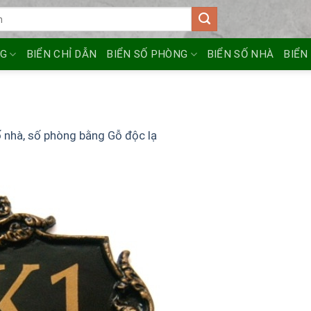
NG
BIỂN CHỈ DẪN
BIỂN SỐ PHÒNG
BIỂN SỐ NHÀ
BIỂN
ố nhà, số phòng bằng Gỗ độc lạ