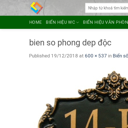
Skip
Tìm
to
kiếm:
content
HOME
BIỂN HIỆU WC
BIỂN HIỆU VĂN PHÒ
bien so phong dep độc
Published
19/12/2018
at
600 × 537
in
Biển s