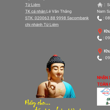
Từ Liêm
:
S
TK cá nhân:
Lê Văn Thắng
Nam Sá
STK: 020063 88 9998 Sacombank
:
08
chi nhánh Từ Liêm
Khu
:
09
Khu
: 0
NHẬN 
TOÀN 