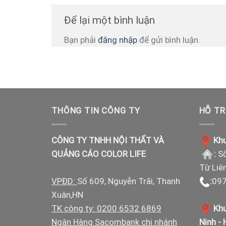
Để lại một bình luận
Bạn phải
đăng nhập
để gửi bình luận.
THÔNG TIN CÔNG TY
HỖ TR
CÔNG TY TNHH NỘI THẤT VÀ
Khu
QUẢNG CÁO COLOR LIFE
:
Số
Từ Liê
VPĐD:
Số 609, Nguyễn Trãi, Thanh
:
097
Xuân,HN
TK công ty: 0200 6532 6869
Khu
Ngân Hàng Sacombank chi nhánh
Ninh -