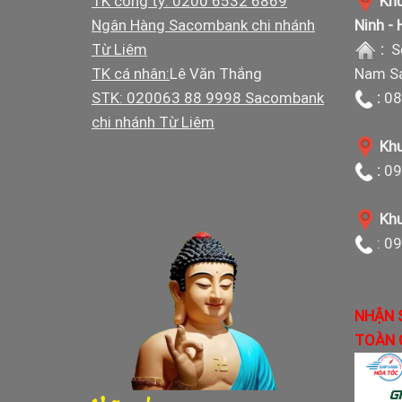
TK công ty: 0200 6532 6869
Khu
Ngân Hàng Sacombank chi nhánh
Ninh -
Từ Liêm
:
S
TK cá nhân:
Lê Văn Thắng
Nam Sá
STK: 020063 88 9998 Sacombank
:
08
chi nhánh Từ Liêm
Khu
:
09
Khu
: 0
NHẬN 
TOÀN 