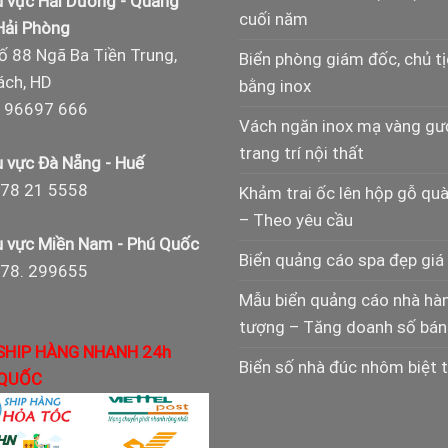
 vực Hải Dương - Quảng
cuối năm
 Hải Phòng
ố 88 Ngã Ba Tiền Trung,
Biển phòng giám đốc, chủ t
ch, HD
bằng inox
 96697 666
Vách ngăn inox mạ vàng g
trang trí nội thất
 vực Đà Nẵng - Huế
78 21 5558
Khảm trai ốc lên hộp gỗ qu
– Theo yêu cầu
 vực Miền Nam - Phú Quốc
Biển quảng cáo spa đẹp giá 
978. 299655
Mẫu biển quảng cáo nhà hà
tượng – Tăng doanh số bán
SHIP HÀNG NHANH 24h
Biển số nhà đúc nhôm biệt 
QUỐC