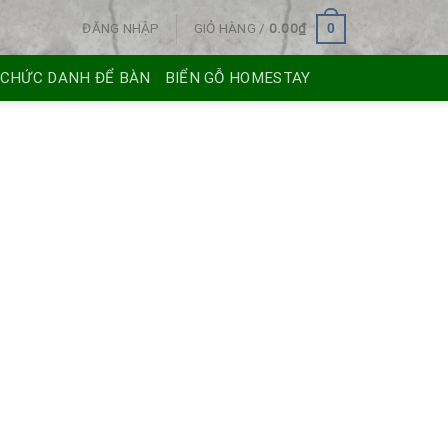
ĐĂNG NHẬP
GIỎ HÀNG /
0.00
₫
0
 CHỨC DANH ĐỂ BÀN
BIỂN GỖ HOMESTAY