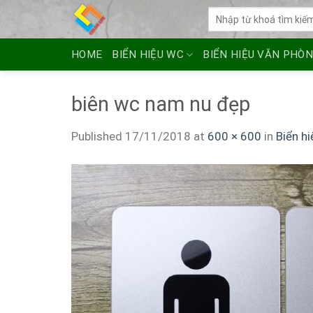
Skip
Tìm
to
kiếm:
content
HOME
BIỂN HIỆU WC
BIỂN HIỆU VĂN PHÒ
biên wc nam nu đẹp
Published
17/11/2018
at
600 × 600
in
Biển h