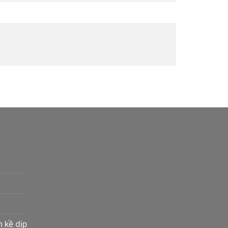
n kề dịp