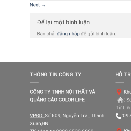
Next
→
Để lại một bình luận
Bạn phải
đăng nhập
để gửi bình luận.
THÔNG TIN CÔNG TY
HỖ TR
CÔNG TY TNHH NỘI THẤT VÀ
Khu
QUẢNG CÁO COLOR LIFE
:
Số
Từ Liê
VPĐD:
Số 609, Nguyễn Trãi, Thanh
:
097
Xuân,HN