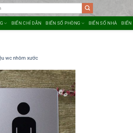
NG
BIỂN CHỈ DẪN
BIỂN SỐ PHÒNG
BIỂN SỐ NHÀ
BIỂN
iệu wc nhôm xước