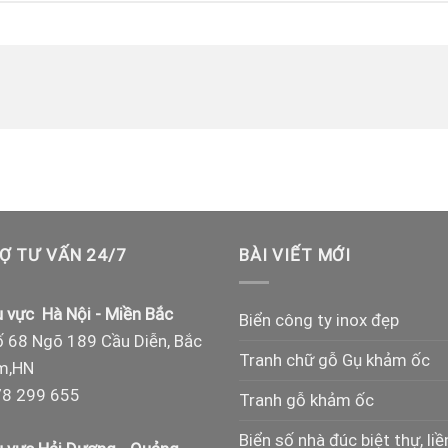
Ợ TƯ VẤN 24/7
BÀI VIẾT MỚI
 vực Hà Nội - Miền Bắc
Biển công ty inox đẹp
 68 Ngõ 189 Cầu Diễn, Bắc
Tranh chữ gỗ Gụ khảm ốc
m,HN
8 299 655
Tranh gỗ khảm ốc
Biển số nhà đúc biệt thự, liề