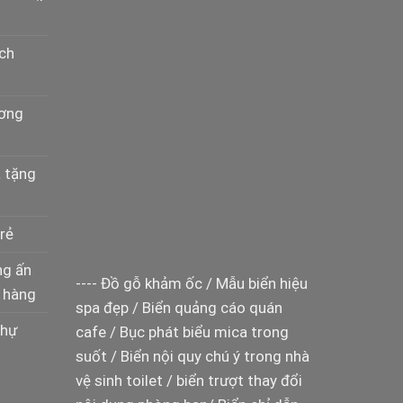
ịch
ương
à tặng
rẻ
ng ấn
----
Đồ gỗ khảm ốc
/
Mẫu biển hiệu
 hàng
spa đẹp
/
Biển quảng cáo quán
thự
cafe
/
Bục phát biểu mica trong
suốt
/
Biển nội quy chú ý trong nhà
vệ sinh toilet
/
biển trượt thay đổi