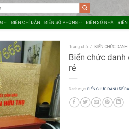
NG
BIỂN CHỈ DẪN
BIỂN SỐ PHÒNG
BIỂN SỐ NHÀ
BIỂN
Trang chủ
/
BIỂN CHỨC DANH
Biển chức danh 
rẻ
Danh mục:
BIỂN CHỨC DANH ĐỂ B