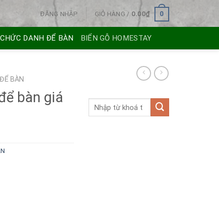
ĐĂNG NHẬP
GIỎ HÀNG /
0.00
₫
0
 CHỨC DANH ĐỂ BÀN
BIỂN GỖ HOMESTAY
 ĐỂ BÀN
để bàn giá
ÀN