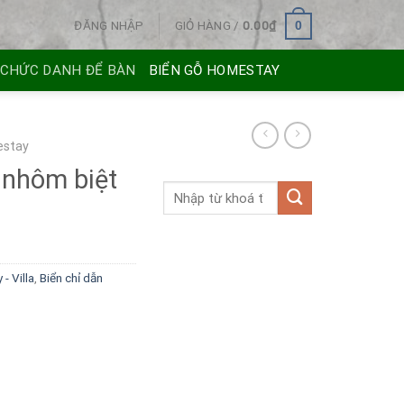
ĐĂNG NHẬP
GIỎ HÀNG /
0.00
₫
0
 CHỨC DANH ĐỂ BÀN
BIỂN GỖ HOMESTAY
estay
 nhôm biệt
- Villa
,
Biển chỉ dẫn