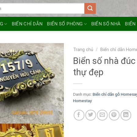
NG
BIỂN CHỈ DẪN
BIỂN SỐ PHÒNG
BIỂN SỐ NHÀ
BIỂN
Trang chủ
/
Biển chỉ dẫn Hom
Biển số nhà đúc
thự đẹp
Danh mục:
Biển chỉ dẫn gỗ Homesay 
Homestay