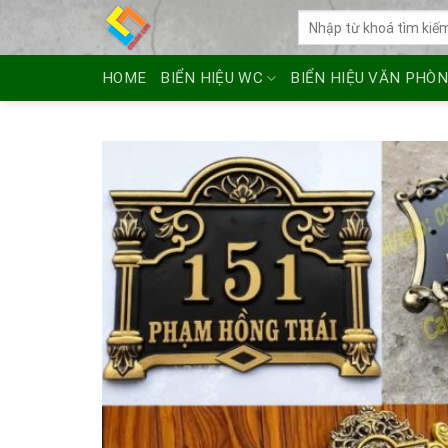
Skip
Tìm
to
kiếm:
content
HOME
BIỂN HIỆU WC
BIỂN HIỆU VĂN PHÒ