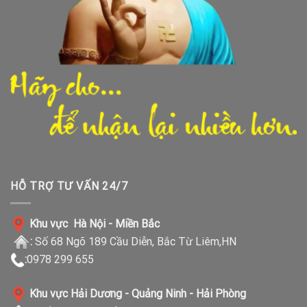
HỖ TRỢ TƯ VẤN 24/7
Khu vực Hà Nội - Miền Bắc
:
Số 68 Ngõ 189 Cầu Diễn, Bắc Từ Liêm,HN
:
0978 299 655
Khu vực Hải Dương - Quảng Ninh - Hải Phòng