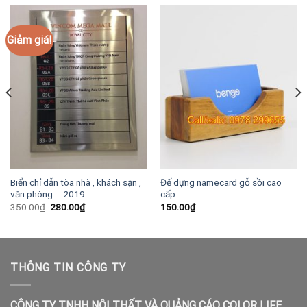
Giảm giá!
Biển chỉ dẫn tòa nhà , khách sạn ,
Đế dựng namecard gỗ sồi cao
văn phòng … 2019
cấp
Giá
Giá
350.00
₫
280.00
₫
150.00
₫
gốc
hiện
là:
tại
350.00₫.
là:
280.00₫.
THÔNG TIN CÔNG TY
CÔNG TY TNHH NỘI THẤT VÀ QUẢNG CÁO COLOR LIFE