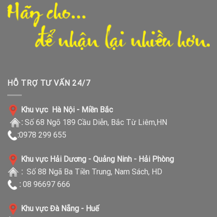
HỖ TRỢ TƯ VẤN 24/7
Khu vực Hà Nội - Miền Bắc
:
Số 68 Ngõ 189 Cầu Diễn, Bắc Từ Liêm,HN
:
0978 299 655
Khu vực Hải Dương - Quảng Ninh - Hải Phòng
:
Số 88 Ngã Ba Tiền Trung, Nam Sách, HD
:
08 96697 666
Khu vực Đà Nẵng - Huế