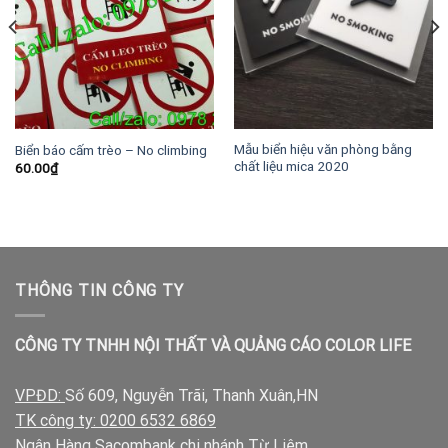
Mẫu biển hiệu văn phòng bằng
Biển báo cấm trèo – No climbing
chất liệu mica 2020
60.00
₫
THÔNG TIN CÔNG TY
CÔNG TY TNHH NỘI THẤT VÀ QUẢNG CÁO COLOR LIFE
VPĐD:
Số 609, Nguyễn Trãi, Thanh Xuân,HN
TK công ty: 0200 6532 6869
Ngân Hàng Sacombank chi nhánh Từ Liêm