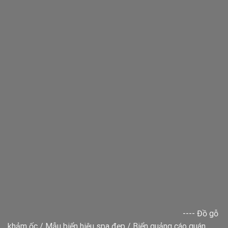
----
Đồ gỗ
khảm ốc
/
Mẫu biển hiệu spa đẹp
/
Biển quảng cáo quán