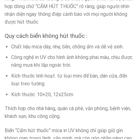
hợp dòng chữ “CẤM HÚT THUỐC” rõ ràng, giúp người nhìn
nhận diện ngay thông điệp cảnh báo với mọi người không
được hút thuốc.
Quy cách biển không hút thuốc :
Chất liệu mica dày, nhẹ, bền, chống ẩm và dễ vệ sinh.
Công nghệ in UV cho hình ảnh không phai màu, chịu được
nắng mưa khi lắp ngoài trời.
Kích thước linh hoạt: từ loại mini để bàn, dán cửa, đến
loại treo tường.
Kích thước: 10×20, 12x25cm
Thích hợp cho nhà hàng, quán cà phê, văn phòng, bệnh viện,
khách sạn, khu công cộng.
Biển “Cấm hút thuốc” mica in UV không chỉ giúp giữ gìn
không gian trong lành, văn minh, mà còn góp phần nâng cao