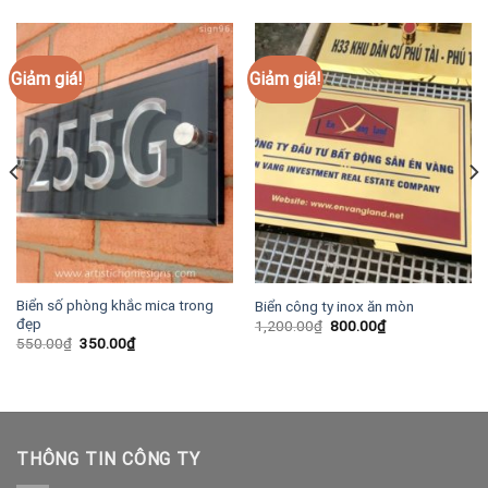
Giảm giá!
Giảm giá!
Biển số phòng khắc mica trong
Biển công ty inox ăn mòn
đẹp
Giá
Giá
1,200.00
₫
800.00
₫
gốc
hiện
Giá
Giá
550.00
₫
350.00
₫
là:
tại
gốc
hiện
1,200.00₫.
là:
là:
tại
800.00₫.
550.00₫.
là:
350.00₫.
THÔNG TIN CÔNG TY