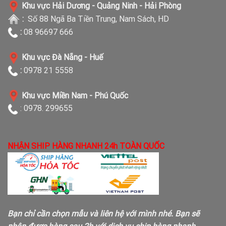
Khu vực Hải Dương - Quảng Ninh - Hải Phòng
:
Số 88 Ngã Ba Tiền Trung, Nam Sách, HD
:
08 96697 666
Khu vực Đà Nẵng - Huế
:
0978 21 5558
Khu vực Miền Nam - Phú Quốc
: 0978. 299655
NHẬN SHIP HÀNG NHANH 24h TOÀN QUỐC
Bạn chỉ cần chọn mẫu và liên hệ với mình nhé. Bạn sẽ