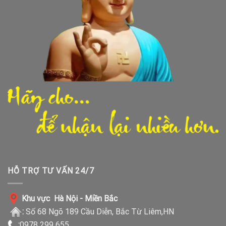
HỖ TRỢ TƯ VẤN 24/7
Khu vực Hà Nội - Miền Bắc
:
Số 68 Ngõ 189 Cầu Diễn, Bắc Từ Liêm,HN
:
0978 299 655