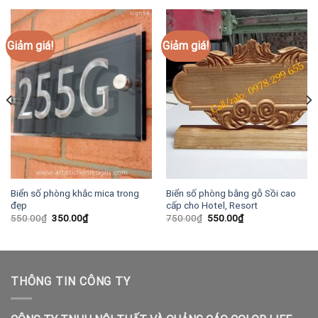
Giảm giá!
Giảm giá!
Biển số phòng khắc mica trong
Biển số phòng bằng gỗ Sồi cao
đẹp
cấp cho Hotel, Resort
Giá
Giá
Giá
Giá
550.00
₫
350.00
₫
750.00
₫
550.00
₫
gốc
hiện
gốc
hiện
là:
tại
là:
tại
550.00₫.
là:
750.00₫.
là:
350.00₫.
550.00₫.
THÔNG TIN CÔNG TY