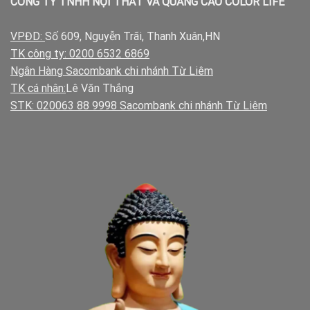
CÔNG TY TNHH NỘI THẤT VÀ QUẢNG CÁO COLOR LIFE
VPĐD:
Số 609, Nguyễn Trãi, Thanh Xuân,HN
TK công ty: 0200 6532 6869
Ngân Hàng Sacombank chi nhánh Từ Liêm
TK cá nhân:
Lê Văn Thắng
STK: 020063 88 9998 Sacombank chi nhánh Từ Liêm